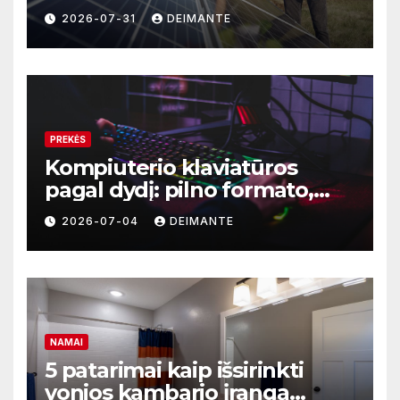
saulės elektrinę
2026-07-31
DEIMANTE
PREKĖS
Kompiuterio klaviatūros
pagal dydį: pilno formato,
TKL ar kompaktiškas
2026-07-04
DEIMANTE
modelis?
NAMAI
5 patarimai kaip išsirinkti
vonios kambario įrangą