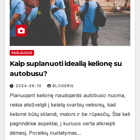
PASLAUGOS
Kaip suplanuoti idealią kelionę su
autobusu?
2024-06-10
BLOGERIS
Planuojant kelionę naudojantis autobuso nuoma,
reikia atsižvelgti į keletą svarbių veiksnių, kad
kelionė būtų sklandi, maloni ir be rūpesčių. Štai keli
pagrindiniai aspektai, į kuriuos verta atkreipti
dėmesį. Poreikių nustatymas…