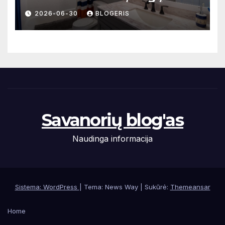
mažoms erdvėms
2026-06-30
BLOGERIS
Savanorių blog'as
Naudinga informacija
Sistema: WordPress
|
Tema: News Way | Sukūrė:
Themeansar
Home