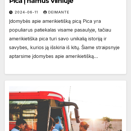
Pica į namus Vilniuje
2024-06-11
DEIMANTE
Įdomybės apie amerikietišką picą Pica yra
populiarus patiekalas visame pasaulyje, tačiau
amerikietiška pica turi savo unikalią istoriją ir
savybes, kurios ją išskiria iš kitų. Šiame straipsnyje
aptarsime įdomybes apie amerikietišką…