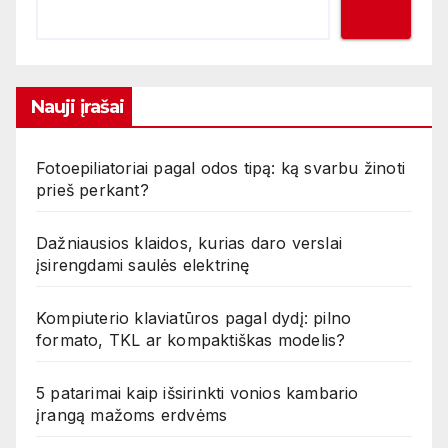
Nauji įrašai
Fotoepiliatoriai pagal odos tipą: ką svarbu žinoti
prieš perkant?
Dažniausios klaidos, kurias daro verslai
įsirengdami saulės elektrinę
Kompiuterio klaviatūros pagal dydį: pilno
formato, TKL ar kompaktiškas modelis?
5 patarimai kaip išsirinkti vonios kambario
įrangą mažoms erdvėms