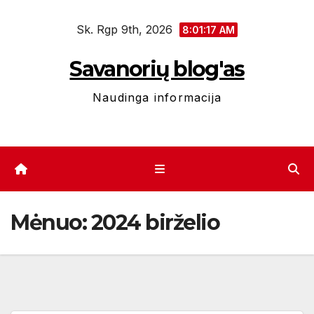
Eiti
Sk. Rgp 9th, 2026
prie
8:01:18 AM
turinio
Savanorių blog'as
Naudinga informacija
Mėnuo:
2024 birželio