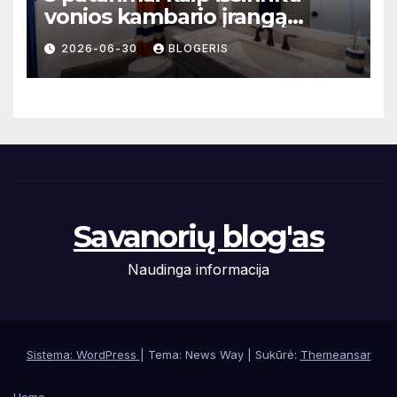
vonios kambario įrangą
mažoms erdvėms
2026-06-30
BLOGERIS
Savanorių blog'as
Naudinga informacija
Sistema: WordPress
|
Tema: News Way | Sukūrė:
Themeansar