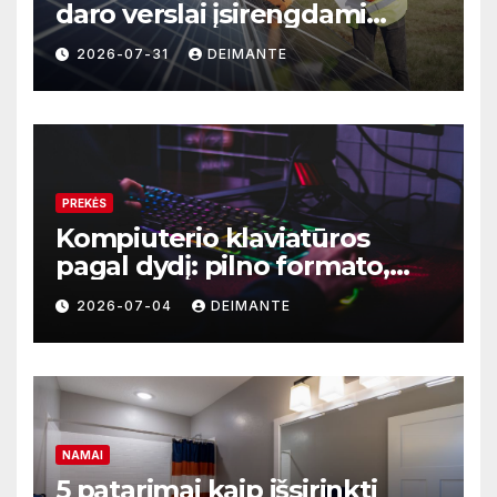
daro verslai įsirengdami
saulės elektrinę
2026-07-31
DEIMANTE
PREKĖS
Kompiuterio klaviatūros
pagal dydį: pilno formato,
TKL ar kompaktiškas
2026-07-04
DEIMANTE
modelis?
NAMAI
5 patarimai kaip išsirinkti