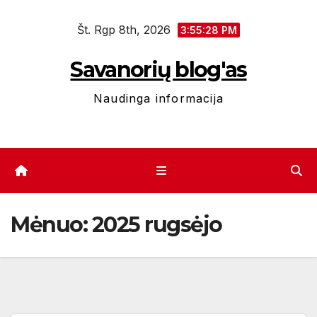
Eiti
Št. Rgp 8th, 2026
prie
3:55:29 PM
turinio
Savanorių blog'as
Naudinga informacija
Mėnuo:
2025 rugsėjo