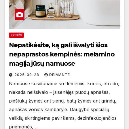
PREKĖS
Nepatikėsite, ką gali išvalyti šios
nepaprastos kempinės: melamino
magija jūsų namuose
2025-09-28
DEIMANTE
Namuose susiduriame su dėmėmis, kurios, atrodo,
niekada neišsivalo – įsisenėjęs puodų apnašas,
pieštukų žymės ant sienų, batų žymės ant grindų,
apnašas vonios kambaryje. Daugybė specialių
valiklių skirtingiems paviršiams, dezinfekuojančios
priemonės,…