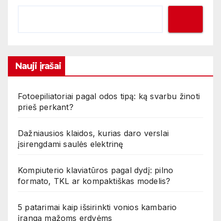
Nauji įrašai
Fotoepiliatoriai pagal odos tipą: ką svarbu žinoti
prieš perkant?
Dažniausios klaidos, kurias daro verslai
įsirengdami saulės elektrinę
Kompiuterio klaviatūros pagal dydį: pilno
formato, TKL ar kompaktiškas modelis?
5 patarimai kaip išsirinkti vonios kambario
įrangą mažoms erdvėms