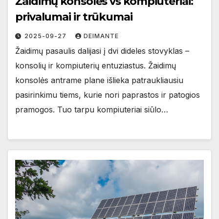
Žaidimų konsolės vs kompiuteriai:
privalumai ir trūkumai
2025-09-27
DEIMANTE
Žaidimų pasaulis dalijasi į dvi dideles stovyklas –
konsolių ir kompiuterių entuziastus. Žaidimų
konsolės antrame plane išlieka patraukliausiu
pasirinkimu tiems, kurie nori paprastos ir patogios
pramogos. Tuo tarpu kompiuteriai siūlo…