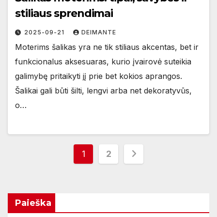
stiliaus sprendimai
2025-09-21
DEIMANTE
Moterims šalikas yra ne tik stiliaus akcentas, bet ir
funkcionalus aksesuaras, kurio įvairovė suteikia
galimybę pritaikyti jį prie bet kokios aprangos.
Šalikai gali būti šilti, lengvi arba net dekoratyvūs,
o…
Įrašų
1
2
puslapiavimas
Paieška