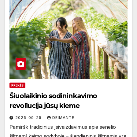
PREKĖS
Šiuolaikinio sodininkavimo
revoliucija jūsų kieme
2025-09-25
DEIMANTE
Pamiršk tradicinius įsivaizdavimus apie senelio
šiltnamį kaimo sodyboje – šiandieninis šiltnamis yra