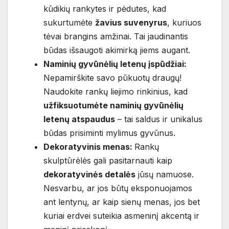
kūdikių rankytes ir pėdutes, kad
sukurtumėte
žavius suvenyrus
, kuriuos
tėvai brangins amžinai. Tai jaudinantis
būdas išsaugoti akimirką jiems augant.
Naminių gyvūnėlių letenų įspūdžiai:
Nepamirškite savo pūkuotų draugų!
Naudokite rankų liejimo rinkinius, kad
užfiksuotumėte naminių gyvūnėlių
letenų atspaudus
– tai saldus ir unikalus
būdas prisiminti mylimus gyvūnus.
Dekoratyvinis menas:
Rankų
skulptūrėlės gali pasitarnauti kaip
dekoratyvinės detalės
jūsų namuose.
Nesvarbu, ar jos būtų eksponuojamos
ant lentynų, ar kaip sienų menas, jos bet
kuriai erdvei suteikia asmeninį akcentą ir