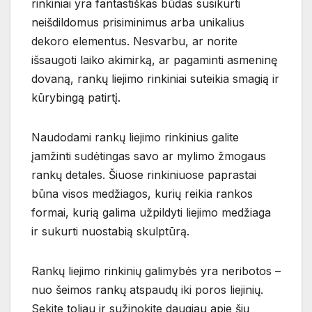
rinkiniai yra fantastiškas būdas susikurti
neišdildomus prisiminimus arba unikalius
dekoro elementus. Nesvarbu, ar norite
išsaugoti laiko akimirką, ar pagaminti asmeninę
dovaną, rankų liejimo rinkiniai suteikia smagią ir
kūrybingą patirtį.
Naudodami rankų liejimo rinkinius galite
įamžinti sudėtingas savo ar mylimo žmogaus
rankų detales. Šiuose rinkiniuose paprastai
būna visos medžiagos, kurių reikia rankos
formai, kurią galima užpildyti liejimo medžiaga
ir sukurti nuostabią skulptūrą.
Rankų liejimo rinkinių galimybės yra neribotos –
nuo šeimos rankų atspaudų iki poros liejinių.
Sekite toliau ir sužinokite daugiau apie šių