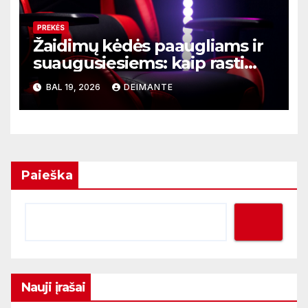
PREKĖS
Žaidimų kėdės paaugliams ir
suaugusiesiems: kaip rasti
tinkamą dydį ir funkcijas
BAL 19, 2026
DEIMANTE
Paieška
Nauji įrašai