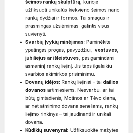
šeimos rankų skulptūrą
, kurioje
užfiksuoti unikalūs kiekvieno šeimos nario
rankų dydžiai ir formos. Tai smagus ir
prasmingas užsiėmimas, galintis visus
suvienyti.
Svarbių įvykių minėjimas:
Paminėkite
ypatingas progas, pavyzdžiui,
vestuves,
jubiliejus ar išleistuves
, pasigamindami
asmeninį rankų liejinį. Jis taps ilgalaikiu
svarbios akimirkos prisiminimu.
Dovanų idėjos:
Rankų liejiniai – tai
dailios
dovanos
artimiesiems. Nesvarbu, ar tai
būtų gimtadienis, Motinos ar Tėvo diena,
ar net atminimo dovana seneliams, rankų
liejimo rinkinys – tai jaudinanti ir unikali
dovana.
Kūdikių suvenyrai:
Užfiksuokite mažytes