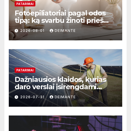
PATARIMAI
Fotoepiliatoriai pagal odos
tipą: ką svarbu žinoti prieš
perkant?
2026-08-01
DEIMANTE
PATARIMAI
Dažniausios klaidos, kurias
daro verslai įsirengdami
saulės elektrinę
2026-07-31
DEIMANTE