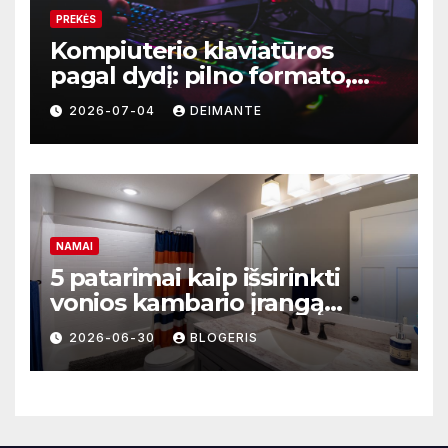
PREKĖS
Kompiuterio klaviatūros
pagal dydį: pilno formato,
TKL ar kompaktiškas
2026-07-04
DEIMANTE
modelis?
NAMAI
5 patarimai kaip išsirinkti
vonios kambario įrangą
mažoms erdvėms
2026-06-30
BLOGERIS