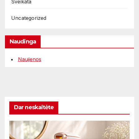
Sveikata
Uncategorized
Naudinga
Naujienos
Dar neskaitėte