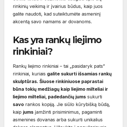
rinkinių veikimą ir įvairius būdus, kaip juos
galite naudoti, kad suteiktumėte asmeninį
akcentą savo namams ar dovanoms.
Kas yra rankų liejimo
rinkiniai?
Rankų liejimo rinkiniai – tai „pasidaryk pats”
rinkiniai, kuriais
galite sukurti išsamias rankų
skulptūras. Šiuose rinkiniuose paprastai
būna tokių medžiagų kaip liejimo milteliai ir
liejimo milteliai, padedančių jums
sukurti
savo
rankos kopiją. Jie siūlo kūrybišką būdą,
kaip
jums
įamžinti prisiminimus, pagaminti
asmenines dovanas arba sukurti unikalius