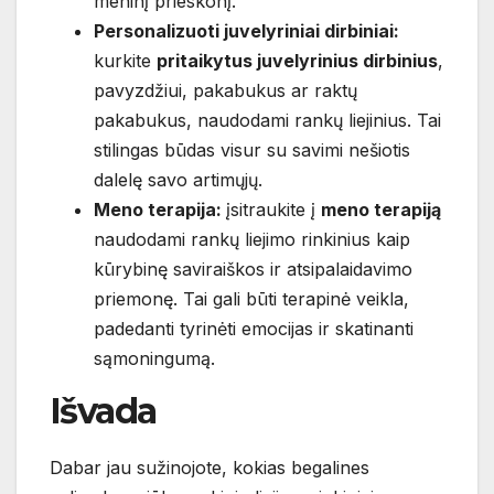
meninį prieskonį.
Personalizuoti juvelyriniai dirbiniai:
kurkite
pritaikytus juvelyrinius dirbinius
,
pavyzdžiui, pakabukus ar raktų
pakabukus, naudodami rankų liejinius. Tai
stilingas būdas visur su savimi nešiotis
dalelę savo artimųjų.
Meno terapija:
įsitraukite į
meno terapiją
naudodami rankų liejimo rinkinius kaip
kūrybinę saviraiškos ir atsipalaidavimo
priemonę. Tai gali būti terapinė veikla,
padedanti tyrinėti emocijas ir skatinanti
sąmoningumą.
Išvada
Dabar jau sužinojote, kokias begalines