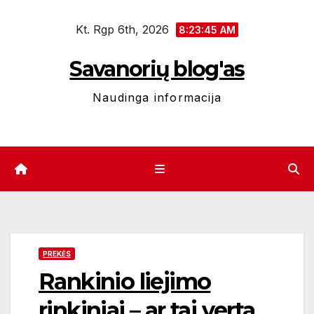
Eiti
Kt. Rgp 6th, 2026
prie
8:23:46 AM
turinio
Savanorių blog'as
Naudinga informacija
PREKĖS
Rankinio liejimo
rinkiniai – ar taj verta