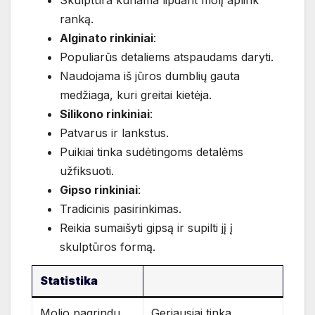
ranką.
Alginato rinkiniai
:
Populiarūs detaliems atspaudams daryti.
Naudojama iš jūros dumblių gauta
medžiaga, kuri greitai kietėja.
Silikono rinkiniai
:
Patvarus ir lankstus.
Puikiai tinka sudėtingoms detalėms
užfiksuoti.
Gipso rinkiniai
:
Tradicinis pasirinkimas.
Reikia sumaišyti gipsą ir supilti jį į
skulptūros formą.
Statistika
Molio pagrindu
Geriausiai tinka