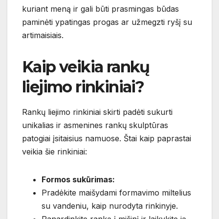
kuriant meną ir gali būti prasmingas būdas
paminėti ypatingas progas ar užmegzti ryšį su
artimaisiais.
Kaip veikia rankų
liejimo rinkiniai?
Rankų liejimo rinkiniai skirti padėti sukurti
unikalias ir asmenines rankų skulptūras
patogiai įsitaisius namuose. Štai kaip paprastai
veikia šie rinkiniai:
Formos sukūrimas:
Pradėkite maišydami formavimo miltelius
su vandeniu, kaip nurodyta rinkinyje.
Panardinkite ranką į mišinį ir laikykite ją