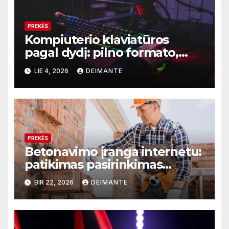
PREKĖS
Kompiuterio klaviatūros
pagal dydį: pilno formato,
TKL ar kompaktiškas
LIE 4, 2026
DEIMANTE
modelis?
PREKĖS
Betonavimo įranga internetu:
patikimas pasirinkimas
Constech
BIR 22, 2026
DEIMANTE