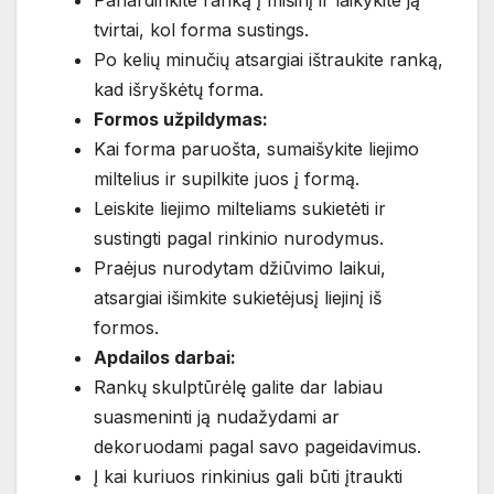
tvirtai, kol forma sustings.
Po kelių minučių atsargiai ištraukite ranką,
kad išryškėtų forma.
Formos užpildymas:
Kai forma paruošta, sumaišykite liejimo
miltelius ir supilkite juos į formą.
Leiskite liejimo milteliams sukietėti ir
sustingti pagal rinkinio nurodymus.
Praėjus nurodytam džiūvimo laikui,
atsargiai išimkite sukietėjusį liejinį iš
formos.
Apdailos darbai:
Rankų skulptūrėlę galite dar labiau
suasmeninti ją nudažydami ar
dekoruodami pagal savo pageidavimus.
Į kai kuriuos rinkinius gali būti įtraukti