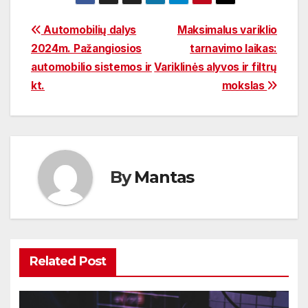
Navigacija
Automobilių dalys
Maksimalus variklio
2024m. Pažangiosios
tarnavimo laikas:
tarp
automobilio sistemos ir
Variklinės alyvos ir filtrų
įrašų
kt.
mokslas
By
Mantas
Related Post