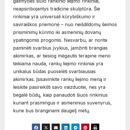
galimybes siūlo rankinio liejimo rinkiniai,
neapsiribojantys tradicine skulptūra. Šie
rinkiniai yra universali kūrybiškumo ir
saviraiškos priemonė – nuo neišdildomų šeimos
prisiminimų kūrimo iki asmeninių dovanų
ypatingomis progomis. Nesvarbu, ar norite
paminėti svarbius įvykius, įamžinti brangias
akimirkas, ar tiesiog mėgautis terapine meno
teikiama nauda, rankų liejimo rinkiniai yra
unikalus būdas puoselėti svarbiausias
akimirkas. Įsisavinkite rankų liejimo meną ir
leiskite pasireikšti savo vaizduotei, nes yra
begalė būdų, kaip panaudoti šiuos rinkinius
kuriant prasmingus ir asmeninius suvenyrus,
kurie bus branginami daugelį metų.