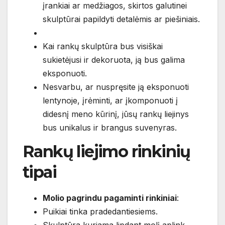
įrankiai ar medžiagos, skirtos galutinei
skulptūrai papildyti detalėmis ar piešiniais.
Kai rankų skulptūra bus visiškai
sukietėjusi ir dekoruota, ją bus galima
eksponuoti.
Nesvarbu, ar nuspręsite ją eksponuoti
lentynoje, įrėminti, ar įkomponuoti į
didesnį meno kūrinį, jūsų rankų liejinys
bus unikalus ir brangus suvenyras.
Rankų liejimo rinkinių
tipai
Molio pagrindu pagaminti rinkiniai
:
Puikiai tinka pradedantiesiems.
Skulptūra kuriama lipdant molį aplink