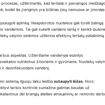
 procesas, užtikrinantis, kad teršalai ir pavojingos medžiag
oti, kodėl šis įrenginys yra būtinas jūsų namuose ar įmonėje
psaugoti aplinką. Neapdorotos nuotekos gali turėti žalingą
 vandenims. Tai gali sukelti vandens taršą ir kenkti laukine
uotekų valymo sistemos užtikrina efektyvų teršalų pašalinimą
varbus aspektas. Užterštame vandenyje esantys
tus sveikatos sutrikimus žmonėms ir gyvūnams. Nuotekų valy
mi ir dezinfekuodami vandenį.
mo sistemą ilguoju laiku leidžia
sutaupyti lėšas
. Nors
fektyvi taršos kontrolė sumažina galimas baudas už
kalavimus dėl brangių ateities atnaujinimų ar remonto darb