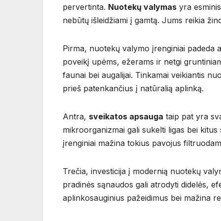
pervertinta.
Nuotekų valymas
yra esminis
nebūtų išleidžiami į gamtą. Jums reikia žin
Pirma, nuotekų valymo įrenginiai padeda a
poveikį upėms, ežerams ir netgi gruntiniams
faunai bei augalijai. Tinkamai veikiantis n
prieš patenkančius į natūralią aplinką.
Antra,
sveikatos apsauga
taip pat yra s
mikroorganizmai gali sukelti ligas bei ki
įrenginiai mažina tokius pavojus filtruoda
Trečia, investicija į modernią nuotekų valy
pradinės sąnaudos gali atrodyti didelės, e
aplinkosauginius pažeidimus bei mažina rei