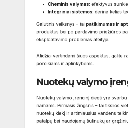
Cheminis valymas
: efektyvus sunkie
Integriniai sistemos
: derina kelias t
Galutinis veiksnys – tai
patikimumas ir ap
produktus bei po pardavimo priežiūros pas
eksploatavimo problemas ateityje.
Atidžiai vertindami šiuos aspektus, galite 
poreikiams ir aplinkybėms.
Nuotekų valymo įren
Nuotekų valymo įrenginį diegti yra svarbu k
namams. Pirmasis žingsnis – tai tikslios vie
nuotekų kiekį ir artimiausius vandens telki
patalpų bei naudojamų šulinukų ar gręžinių