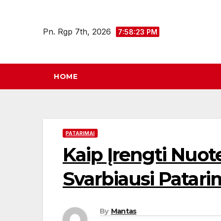
Eiti
prie
Pn. Rgp 7th, 2026
7:58:24 PM
turinio
HOME
PATARIMAI
Kaip Įrengti Nuot
Svarbiausi Patari
By
Mantas