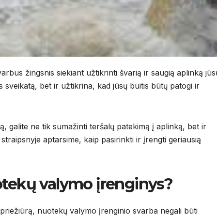
bus žingsnis siekiant užtikrinti švarią ir saugią aplinką jūs
sveikatą, bet ir užtikrina, kad jūsų buitis būtų patogi ir
galite ne tik sumažinti teršalų patekimą į aplinką, bet ir
 straipsnyje aptarsime, kaip pasirinkti ir įrengti geriausią
otekų valymo įrenginys?
priežiūrą, nuotekų valymo įrenginio svarba negali būti