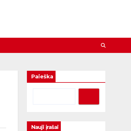
Paieška
Nauji įrašai