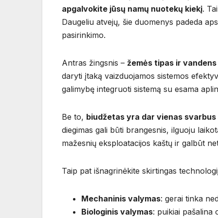
apgalvokite jūsų namų nuotekų kiekį
. Ta
Daugeliu atvejų, šie duomenys padeda apsi
pasirinkimo.
Antras žingsnis –
žemės tipas ir vandens 
daryti įtaką vaizduojamos sistemos efektyv
galimybę integruoti sistemą su esama apli
Be to,
biudžetas yra dar vienas svarbus 
diegimas gali būti brangesnis, ilguoju laik
mažesnių eksploatacijos kaštų ir galbūt net
Taip pat išnagrinėkite skirtingas technologi
Mechaninis valymas
: gerai tinka ne
Biologinis valymas
: puikiai pašalin