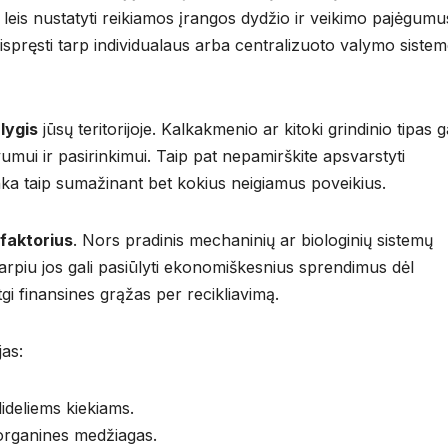
i leis nustatyti reikiamos įrangos dydžio ir veikimo pajėgumu
spręsti tarp individualaus arba centralizuoto valymo siste
lygis
jūsų teritorijoje. Kalkakmenio ar kitoki grindinio tipas g
umui ir pasirinkimui. Taip pat nepamirškite apsvarstyti
nka taip sumažinant bet kokius neigiamus poveikius.
faktorius
. Nors pradinis mechaninių ar biologinių sistemų
otarpiu jos gali pasiūlyti ekonomiškesnius sprendimus dėl
gi finansines grąžas per recikliavimą.
jas:
dideliems kiekiams.
a organines medžiagas.