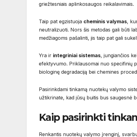
griežtesniais aplinkosaugos reikalavimais.
Taip pat egzistuoja
cheminis valymas
, ku
neutralizuoti. Nors šis metodas gali būti 
medžiagoms pašalinti, jis taip pat gali suk
Yra ir
integriniai sistemas
, jungiančios k
efektyvumo. Priklausomai nuo specifinių por
biologinę degradaciją bei chemines proced
Pasirinkdami tinkamą nuotekų valymo sistem
užtikrinate, kad jūsų buitis bus saugesnė b
Kaip pasirinkti tink
Renkantis nuotekų valymo įrenginį, svarbu a