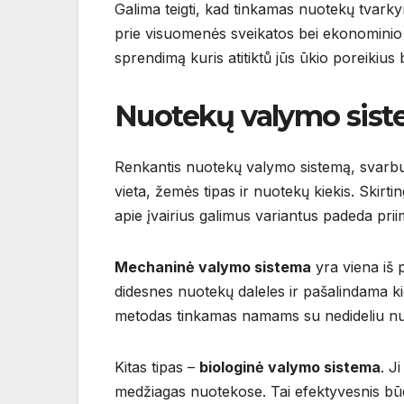
Galima teigti, kad tinkamas nuotekų tvark
prie visuomenės sveikatos bei ekonominio 
sprendimą kuris atitiktů jūs ūkio poreikius 
Nuotekų valymo sist
Renkantis nuotekų valymo sistemą, svarbu a
vieta, žemės tipas ir nuotekų kiekis. Skirt
apie įvairius galimus variantus padeda prii
Mechaninė valymo sistema
yra viena iš p
didesnes nuotekų daleles ir pašalindama kie
metodas tinkamas namams su nedideliu nu
Kitas tipas –
biologinė valymo sistema
. J
medžiagas nuotekose. Tai efektyvesnis būda