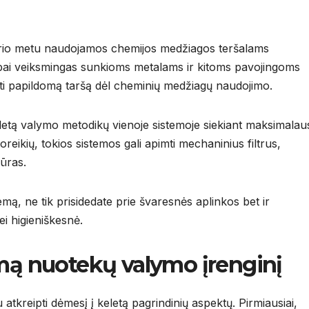
rio metu naudojamos chemijos medžiagos teršalams
labai veiksmingas sunkioms metalams ir kitoms pavojingoms
elti papildomą taršą dėl cheminių medžiagų naudojimo.
eletą valymo metodikų vienoje sistemoje siekiant maksimalau
eikių, tokios sistemos gali apimti mechaninius filtrus,
ūras.
ą, ne tik prisidedate prie švaresnės aplinkos bet ir
ei higieniškesnė.
amą nuotekų valymo įrenginį
tkreipti dėmesį į keletą pagrindinių aspektų. Pirmiausiai,