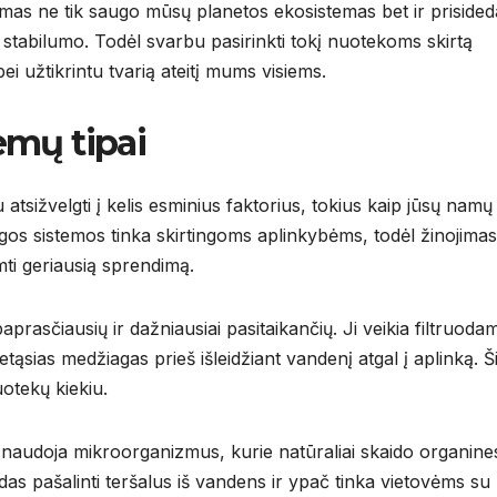
ymas ne tik saugo mūsų planetos ekosistemas bet ir prisided
stabilumo. Todėl svarbu pasirinkti tokį nuotekoms skirtą
bei užtikrintu tvarią ateitį mums visiems.
emų tipai
tsižvelgti į kelis esminius faktorius, tokius kaip jūsų namų
ingos sistemos tinka skirtingoms aplinkybėms, todėl žinojimas
mti geriausią sprendimą.
aprasčiausių ir dažniausiai pasitaikančių. Ji veikia filtruoda
tąsias medžiagas prieš išleidžiant vandenį atgal į aplinką. Š
otekų kiekiu.
i naudoja mikroorganizmus, kurie natūraliai skaido organine
s pašalinti teršalus iš vandens ir ypač tinka vietovėms su