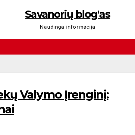
Savanorių blog'as
Naudinga informacija
ekų Valymo Įrenginį:
mai