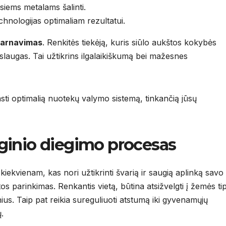
siems metalams šalinti.
echnologijas optimaliam rezultatui.
tarnavimas
. Renkitės tiekėją, kuris siūlo aukštos kokybės
laugas. Tai užtikrins ilgalaikiškumą bei mažesnes
rasti optimalią nuotekų valymo sistemą, tinkančią jūsų
ginio diegimo procesas
iekvienam, kas nori užtikrinti švarią ir saugią aplinką savo
tos parinkimas. Renkantis vietą, būtina atsižvelgti į žemės ti
nius. Taip pat reikia sureguliuoti atstumą iki gyvenamųjų
.