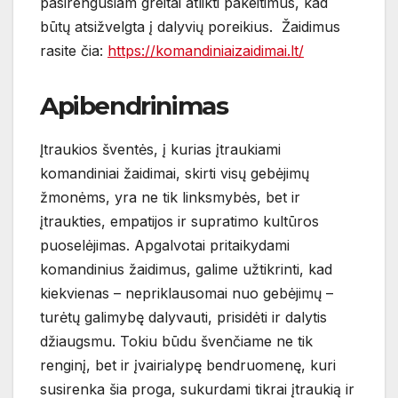
pasirengusiam greitai atlikti pakeitimus, kad
būtų atsižvelgta į dalyvių poreikius. Žaidimus
rasite čia:
https://komandiniaizaidimai.lt/
Apibendrinimas
Įtraukios šventės, į kurias įtraukiami
komandiniai žaidimai, skirti visų gebėjimų
žmonėms, yra ne tik linksmybės, bet ir
įtraukties, empatijos ir supratimo kultūros
puoselėjimas. Apgalvotai pritaikydami
komandinius žaidimus, galime užtikrinti, kad
kiekvienas – nepriklausomai nuo gebėjimų –
turėtų galimybę dalyvauti, prisidėti ir dalytis
džiaugsmu. Tokiu būdu švenčiame ne tik
renginį, bet ir įvairialypę bendruomenę, kuri
susirenka šia proga, sukurdami tikrai įtraukią ir