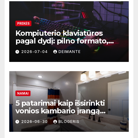
PREKĖS
Kompiuterio klaviatūros
pagal dydį: pilno formato,
TKL ar kompaktiškas
2026-07-04
DEIMANTE
modelis?
NAMAI
5 patarimai kaip išsirinkti
vonios kambario įrangą
mažoms erdvėms
2026-06-30
BLOGERIS