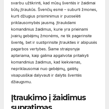
svarbu užtikrinti, kad mūsų šventės ir žaidimai
būtų įtraukūs. Švenčių esmė – suburti žmones,
kurti džiugius prisiminimus ir puoselėti
priklausomybės jausmą. Įtraukdami
komandinius žaidimus, kurie yra prieinami
įvairių gebėjimų žmonėms, ne tik pagerinsite
šventę, bet ir sustiprinsite įtraukties ir abipusės
pagarbos vertybes. Šiame straipsnyje
aptariama, kaip galima apgalvotai pritaikyti
komandinius žaidimus, kad kiekvienas,
nepriklausomai nuo gebėjimų, galėtų
visapusiškai dalyvauti ir dalytis šventės
džiaugsmu.
Įtraukimo į žaidimus
supratimas