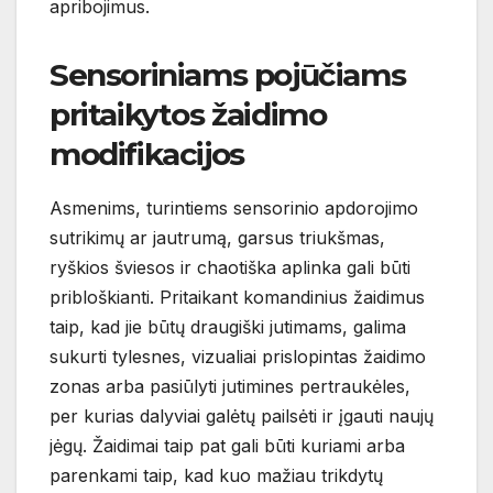
apribojimus.
Sensoriniams pojūčiams
pritaikytos žaidimo
modifikacijos
Asmenims, turintiems sensorinio apdorojimo
sutrikimų ar jautrumą, garsus triukšmas,
ryškios šviesos ir chaotiška aplinka gali būti
pribloškianti. Pritaikant komandinius žaidimus
taip, kad jie būtų draugiški jutimams, galima
sukurti tylesnes, vizualiai prislopintas žaidimo
zonas arba pasiūlyti jutimines pertraukėles,
per kurias dalyviai galėtų pailsėti ir įgauti naujų
jėgų. Žaidimai taip pat gali būti kuriami arba
parenkami taip, kad kuo mažiau trikdytų