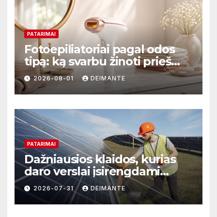
PATARIMAI
Fotoepiliatoriai pagal odos
tipą: ką svarbu žinoti prieš
perkant?
2026-08-01
DEIMANTE
PATARIMAI
Dažniausios klaidos, kurias
daro verslai įsirengdami
saulės elektrinę
2026-07-31
DEIMANTE