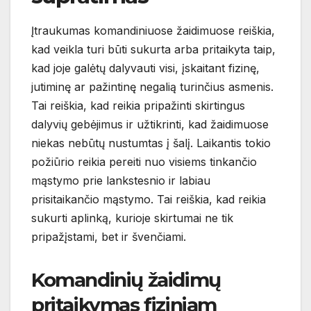
Įtraukumas komandiniuose žaidimuose reiškia,
kad veikla turi būti sukurta arba pritaikyta taip,
kad joje galėtų dalyvauti visi, įskaitant fizinę,
jutiminę ar pažintinę negalią turinčius asmenis.
Tai reiškia, kad reikia pripažinti skirtingus
dalyvių gebėjimus ir užtikrinti, kad žaidimuose
niekas nebūtų nustumtas į šalį. Laikantis tokio
požiūrio reikia pereiti nuo visiems tinkančio
mąstymo prie lankstesnio ir labiau
prisitaikančio mąstymo. Tai reiškia, kad reikia
sukurti aplinką, kurioje skirtumai ne tik
pripažįstami, bet ir švenčiami.
Komandinių žaidimų
pritaikymas fiziniam