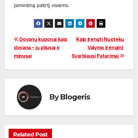
įsimintiną patirtį visiems.
Navigacija
Dovanų kuponai kaip
Kaip Įrengti Nuotekų
dovana – jų pliusai ir
Valymo Įrenginį:
tarp
minusai
Svarbiausi Patarimai
įrašų
By
Blogeris
Related Post