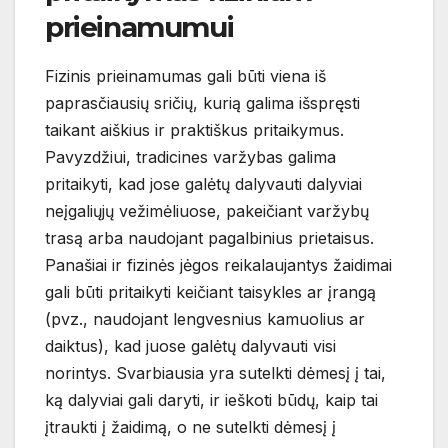
prieinamumui
Fizinis prieinamumas gali būti viena iš
paprasčiausių sričių, kurią galima išspręsti
taikant aiškius ir praktiškus pritaikymus.
Pavyzdžiui, tradicines varžybas galima
pritaikyti, kad jose galėtų dalyvauti dalyviai
neįgaliųjų vežimėliuose, pakeičiant varžybų
trasą arba naudojant pagalbinius prietaisus.
Panašiai ir fizinės jėgos reikalaujantys žaidimai
gali būti pritaikyti keičiant taisykles ar įrangą
(pvz., naudojant lengvesnius kamuolius ar
daiktus), kad juose galėtų dalyvauti visi
norintys. Svarbiausia yra sutelkti dėmesį į tai,
ką dalyviai gali daryti, ir ieškoti būdų, kaip tai
įtraukti į žaidimą, o ne sutelkti dėmesį į