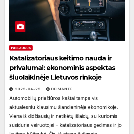
PASLAUGOS
Katalizatoriaus keitimo nauda ir
privalumai: ekonominis aspektas
šiuolaikinėje Lietuvos rinkoje
2025-04-25
DEIMANTE
Automobilių priežiūros kaštai tampa vis
aktualesniu klausimu šiandieninėje ekonomikoje.
Viena iš didžiausių ir netikėtų išlaidų, su kuriomis
susiduria vairuotojai – katalizatoriaus gedimas ir jo
keitimo būtinybė. Šis, iš pirmo žvilgsnio,…