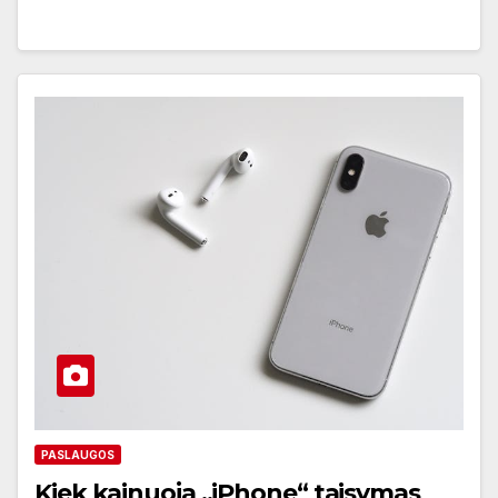
PASLAUGOS
Kiek kainuoja „iPhone“ taisymas