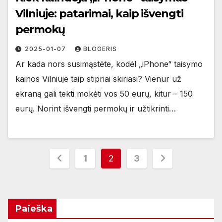
Vilniuje: patarimai, kaip išvengti
permokų
2025-01-07
BLOGERIS
Ar kada nors susimąstėte, kodėl „iPhone“ taisymo
kainos Vilniuje taip stipriai skiriasi? Vienur už
ekraną gali tekti mokėti vos 50 eurų, kitur – 150
eurų. Norint išvengti permokų ir užtikrinti…
Įrašų
1
2
3
puslapiavimas
Paieška