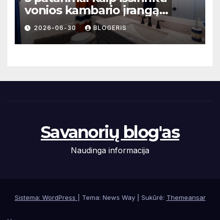
vonios kambario įrangą
mažoms erdvėms
2026-06-30
BLOGERIS
Savanorių blog'as
Naudinga informacija
Sistema: WordPress
|
Tema: News Way | Sukūrė:
Themeansar