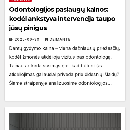
Odontologijos paslaugų kainos:
kodėl ankstyva intervencija taupo
jūsų pinigus
2025-06-30
DEIMANTE
Dantų gydymo kaina – viena dažniausių priežasčių,
kodėl žmonės atidėlioja vizitus pas odontologą.
Tačiau ar kada susimąstėte, kad būtent šis
atidėliojimas galiausiai priveda prie didesnių išlaidų?
Šiame straipsnyje analizuosime odontologijos…