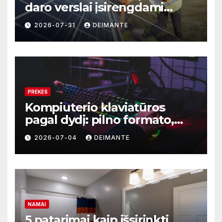
daro verslai įsirengdami
saulės elektrinę
2026-07-31
DEIMANTE
PREKĖS
Kompiuterio klaviatūros
pagal dydį: pilno formato,
TKL ar kompaktiškas
2026-07-04
DEIMANTE
modelis?
NAMAI
5 patarimai kaip išsirinkti