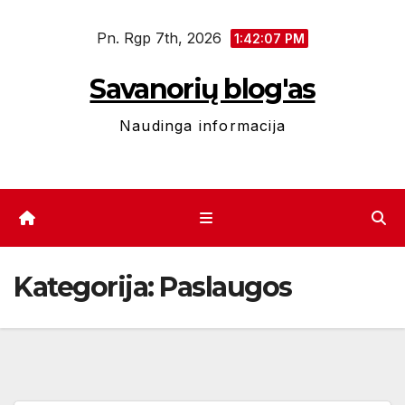
Eiti
Pn. Rgp 7th, 2026
prie
1:42:09 PM
turinio
Savanorių blog'as
Naudinga informacija
Kategorija:
Paslaugos