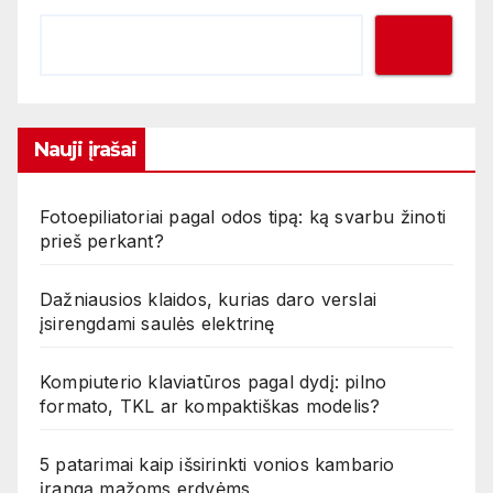
Nauji įrašai
Fotoepiliatoriai pagal odos tipą: ką svarbu žinoti
prieš perkant?
Dažniausios klaidos, kurias daro verslai
įsirengdami saulės elektrinę
Kompiuterio klaviatūros pagal dydį: pilno
formato, TKL ar kompaktiškas modelis?
5 patarimai kaip išsirinkti vonios kambario
įrangą mažoms erdvėms