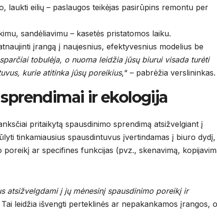
o, laukti eilių – paslaugos teikėjas pasirūpins remontu per
rkimu, sandėliavimu – kasetės pristatomos laiku.
atnaujinti įrangą į naujesnius, efektyvesnius modelius be
parčiai tobulėja, o nuoma leidžia jūsų biurui visada turėti
uvus, kurie atitinka jūsų poreikius
,“ – pabrėžia verslininkas.
sprendimai ir ekologija
nksčiai pritaikytą spausdinimo sprendimą atsižvelgiant į
ūlyti tinkamiausius spausdintuvus įvertindamas į biuro dydį,
poreikį ar specifines funkcijas (pvz., skenavimą, kopijavim
s atsižvelgdami į jų mėnesinį spausdinimo poreikį ir
. Tai leidžia išvengti perteklinės ar nepakankamos įrangos, 