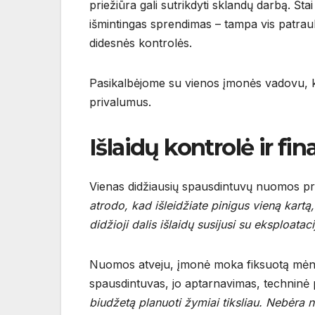
priežiūra gali sutrikdyti sklandų darbą. Šta
išmintingas sprendimas – tampa vis patrauk
didesnės kontrolės.
Pasikalbėjome su vienos įmonės vadovu, k
privalumus.
Išlaidų kontrolė ir fi
Vienas didžiausių spausdintuvų nuomos priv
atrodo, kad išleidžiate pinigus vieną kartą
didžioji dalis išlaidų susijusi su eksploata
Nuomos atveju, įmonė moka fiksuotą mėnesi
spausdintuvas, jo aptarnavimas, techninė pr
biudžetą planuoti žymiai tiksliau. Nebėra n