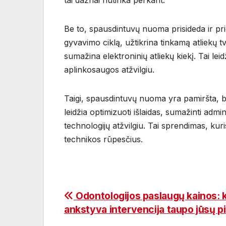
tai dažnai nutinka perkant.
Be to, spausdintuvų nuoma prisideda ir pr
gyvavimo ciklą, užtikrina tinkamą atliekų t
sumažina elektroninių atliekų kiekį. Tai l
aplinkosaugos atžvilgiu.
Taigi, spausdintuvų nuoma yra pamiršta, bet 
leidžia optimizuoti išlaidas, sumažinti admin
technologijų atžvilgiu. Tai sprendimas, kuris
technikos rūpesčius.
Navigacija
Odontologijos paslaugų kainos: 
ankstyva intervencija taupo jūsų p
tarp