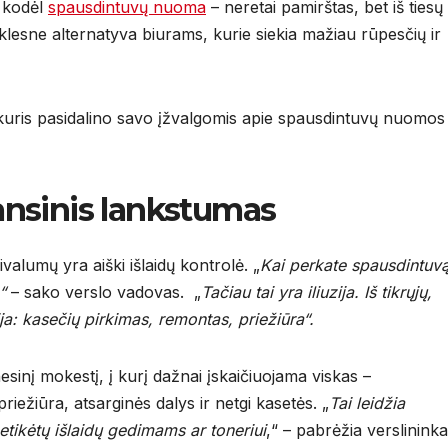
i kodėl
spausdintuvų nuoma
– neretai pamirštas, bet iš tiesų
lesne alternatyva biurams, kurie siekia mažiau rūpesčių ir
uris pasidalino savo įžvalgomis apie spausdintuvų nuomos
nansinis lankstumas
alumų yra aiški išlaidų kontrolė. „
Kai perkate spausdintuvą
,“
– sako verslo vadovas. „
Tačiau tai yra iliuzija. Iš tikrųjų,
cija: kasečių pirkimas, remontas, priežiūra“.
nį mokestį, į kurį dažnai įskaičiuojama viskas –
iežiūra, atsarginės dalys ir netgi kasetės. „
Tai leidžia
etikėtų išlaidų gedimams ar toneriui
,“ – pabrėžia verslinink