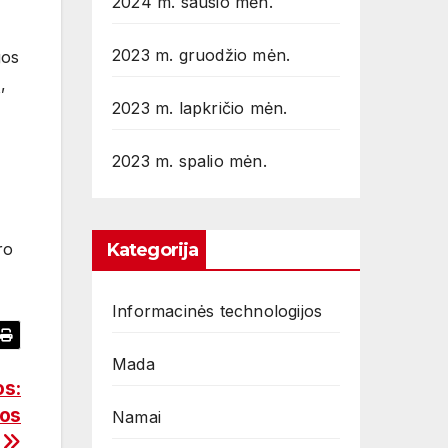
2024 m. sausio mėn.
2023 m. gruodžio mėn.
gos
,
2023 m. lapkričio mėn.
2023 m. spalio mėn.
Kategorija
ro
Informacinės technologijos
Mada
os:
mos
Namai
s