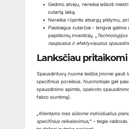
Gedimo atveju, nereikia ieškoti meistr
sutartą laiką.
Nereikia rūpintis atsargų pildymu, pi
Pasibaigus sutarčiai – lengvai galima 
papildomų investicijų. „
Technologijos s
naujausius ir efektyviausius spausdint
Lanksčiau pritaikomi 
Spausdintuvų nuoma leidžia įmonei gauti la
specifinius poreikius. Nuomotojas gali pasi
spausdinimo apimtis, spalvoto spausdinimo 
fakso siuntimą).
„
Klientams mes siūlome individualius planu
specifinius reikalavimus
,“ – teigia vadovas