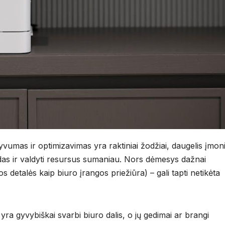
yvumas ir optimizavimas yra raktiniai žodžiai, daugelis įmon
das ir valdyti resursus sumaniau. Nors dėmesys dažnai
os detalės kaip biuro įrangos priežiūra) – gali tapti netikėta
ra gyvybiškai svarbi biuro dalis, o jų gedimai ar brangi