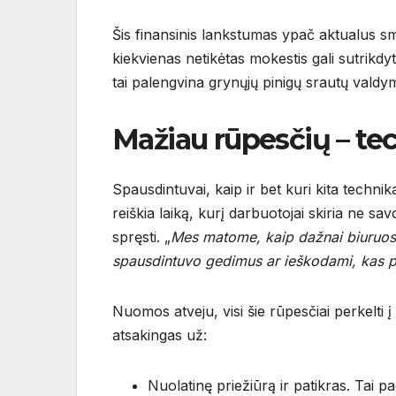
Šis finansinis lankstumas ypač aktualus smul
kiekvienas netikėtas mokestis gali sutrikdyti
tai palengvina grynųjų pinigų srautų valdy
Mažiau rūpesčių – tec
Spausdintuvai, kaip ir bet kuri kita technik
reiškia laiką, kurį darbuotojai skiria ne 
spręsti. „
Mes matome, kaip dažnai biuruose
spausdintuvo gedimus ar ieškodami, kas p
Nuomos atveju, visi šie rūpesčiai perkelti 
atsakingas už:
Nuolatinę priežiūrą ir patikras. Tai p