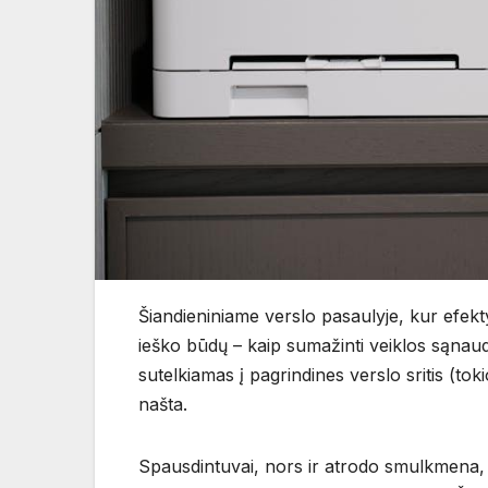
Šiandieniniame verslo pasaulyje, kur efekt
ieško būdų – kaip sumažinti veiklos sąnau
sutelkiamas į pagrindines verslo sritis (toki
našta.
Spausdintuvai, nors ir atrodo smulkmena, y