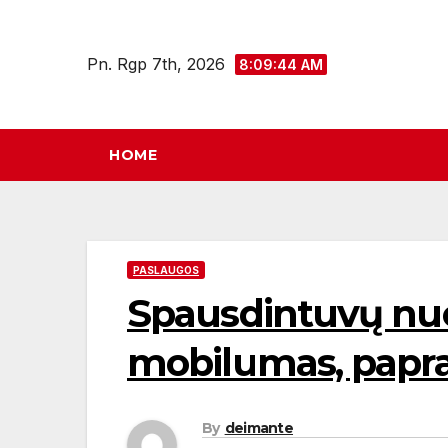
Eiti
prie
Pn. Rgp 7th, 2026
8:09:45 AM
turinio
HOME
PASLAUGOS
Spausdintuvų nuo
mobilumas, papra
By
deimante