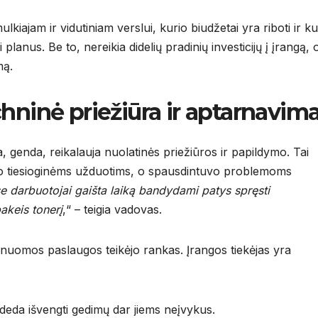
kiajam ir vidutiniam verslui, kurio biudžetai yra riboti ir ku
 planus. Be to, nereikia didelių pradinių investicijų į įrangą, 
mą.
hninė priežiūra ir aptarnavim
a, genda, reikalauja nuolatinės priežiūros ir papildymo. Tai
savo tiesioginėms užduotims, o spausdintuvo problemoms
 darbuotojai gaišta laiką bandydami patys spręsti
akeis tonerį
,“ – teigia vadovas.
į nuomos paslaugos teikėjo rankas. Įrangos tiekėjas yra
adeda išvengti gedimų dar jiems neįvykus.