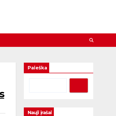
Paieška
s
Nauji įrašai