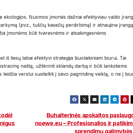
ie ekologijos. Nuomos įmonės dažnai efektyviau valdo įran
varkymą (pvz., tuščių kasečių perdirbimą) ir atnaujina įrangą
eidžia įmonėms būti tvaresnėms ir atsakingesnėms
iš tiesų labai efektyvi strategija šiuolaikiniam biurui. Tai
istracinę naštą, užtikrinti sklandų darbą ir būti lankstiems
 leidžia verslui susitelkti į savo pagrindinę veiklą, o ne į biu
kodėl
Buhalterinės apskaitos paslaug
inigus
noewe.eu – Profesionalios ir patiki
sprendimų galimybė