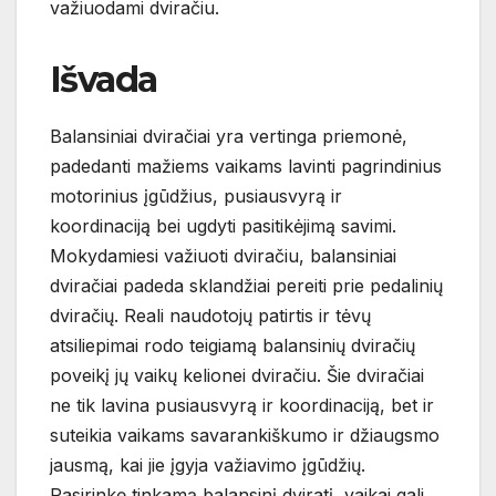
važiuodami dviračiu.
Išvada
Balansiniai dviračiai yra vertinga priemonė,
padedanti mažiems vaikams lavinti pagrindinius
motorinius įgūdžius, pusiausvyrą ir
koordinaciją bei ugdyti pasitikėjimą savimi.
Mokydamiesi važiuoti dviračiu, balansiniai
dviračiai padeda sklandžiai pereiti prie pedalinių
dviračių. Reali naudotojų patirtis ir tėvų
atsiliepimai rodo teigiamą balansinių dviračių
poveikį jų vaikų kelionei dviračiu. Šie dviračiai
ne tik lavina pusiausvyrą ir koordinaciją, bet ir
suteikia vaikams savarankiškumo ir džiaugsmo
jausmą, kai jie įgyja važiavimo įgūdžių.
Pasirinkę tinkamą balansinį dviratį, vaikai gali