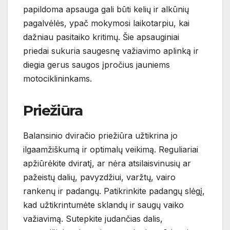
papildoma apsauga gali būti kelių ir alkūnių
pagalvėlės, ypač mokymosi laikotarpiu, kai
dažniau pasitaiko kritimų. Šie apsauginiai
priedai sukuria saugesnę važiavimo aplinką ir
diegia gerus saugos įpročius jauniems
motociklininkams.
Priežiūra
Balansinio dviračio priežiūra užtikrina jo
ilgaamžiškumą ir optimalų veikimą. Reguliariai
apžiūrėkite dviratį, ar nėra atsilaisvinusių ar
pažeistų dalių, pavyzdžiui, varžtų, vairo
rankenų ir padangų. Patikrinkite padangų slėgį,
kad užtikrintumėte sklandų ir saugų vaiko
važiavimą. Sutepkite judančias dalis,