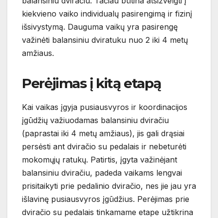
balansiniu dviračiu. Tačiau būtina atsižvelgti į
kiekvieno vaiko individualų pasirengimą ir fizinį
išsivystymą. Dauguma vaikų yra pasirengę
važinėti balansiniu dviratuku nuo 2 iki 4 metų
amžiaus.
Perėjimas į kitą etapą
Kai vaikas įgyja pusiausvyros ir koordinacijos
įgūdžių važiuodamas balansiniu dviračiu
(paprastai iki 4 metų amžiaus), jis gali drąsiai
persėsti ant dviračio su pedalais ir nebeturėti
mokomųjų ratukų. Patirtis, įgyta važinėjant
balansiniu dviračiu, padeda vaikams lengvai
prisitaikyti prie pedalinio dviračio, nes jie jau yra
išlavinę pusiausvyros įgūdžius. Perėjimas prie
dviračio su pedalais tinkamame etape užtikrina