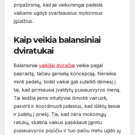
pripažinimą, kad jie veiksmingai padeda
vaikams ugdyti svarbiausius motorinius
įgūdžius.
Kaip veikia balansiniai
dviratukai
Balansiniai
vaikiški dviračiai
veikia pagal
paprastą, tačiau genialią koncepciją. Nereikia
minti pedalų, todėl vaikai gali sutelkti dėmesį į
tai, kad pirmiausia įvaldytų pusiausvyros meną.
Tai leidžia jiems intuityviai išmokti vairuoti,
pasvirti ir koordinuoti judesius, kad išliktų tiesiai
ir judėtų į priekį. Tai, kad nėra mokomųjų
ratukų, skatina vaikus pasikliauti įgimtu
pusiausvyros pojūčiu ir tuo pačiu metu ugdo jų