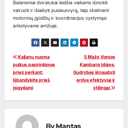
Balansiniai dviratukai leidžia vaikams išmokti
vairuoti ir išlaikyti pusiausvyrą, taip skatinant
motorinių įgūdžių ir koordinacijos vystymąsi
ankstyvame amžiuje.
Navigacija
Kaljanų nuoma
5 Mažo Vonios
puikus pasirinkimas
Kambario Idėjos:
tarp
prieš perkant:
Gudrybės išnaudoti
įrašų
Išbandykite prieš
erdvę efektyviai ir
įsigydami
stilingai
By
Mantas