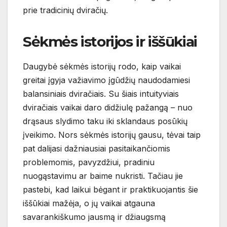
prie tradicinių dviračių.
Sėkmės istorijos ir iššūkiai
Daugybė sėkmės istorijų rodo, kaip vaikai
greitai įgyja važiavimo įgūdžių naudodamiesi
balansiniais dviračiais. Su šiais intuityviais
dviračiais vaikai daro didžiulę pažangą – nuo
drąsaus slydimo taku iki sklandaus posūkių
įveikimo. Nors sėkmės istorijų gausu, tėvai taip
pat dalijasi dažniausiai pasitaikančiomis
problemomis, pavyzdžiui, pradiniu
nuogąstavimu ar baime nukristi. Tačiau jie
pastebi, kad laikui bėgant ir praktikuojantis šie
iššūkiai mažėja, o jų vaikai atgauna
savarankiškumo jausmą ir džiaugsmą