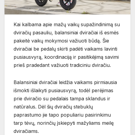
Kai kalbama apie mažų vaikų supažindinimą su
dviračių pasauliu, balansiniai dviračiai iš esmės
pakeitė vaikų mokymosi važiuoti būdą. Šie
dviračiai be pedalų skirti padėti vaikams lavinti
pusiausvyrą, koordinaciją ir pasitikėjimą savimi
prieš pradedant važiuoti tradiciniu dviračiu.
Balansiniai dviračiai leidžia vaikams pirmiausia
išmokti išlaikyti pusiausvyrą, todėl perėjimas
prie dviračio su pedalais tampa sklandus ir
natūralus. Dėl šių dviračių stebuklų
paprastumo jie tapo populiariu pasirinkimu
tarp tėvų, norinčių įskiepyti mažyliams meilę
dviračiams.