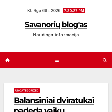
Eiti
Kt. Rgp 6th, 2026
prie
7:30:28 PM
turinio
Savanorių blog'as
Naudinga informacija
UNCATEGORIZED
Balansiniai dviratukai
padeda vaikų