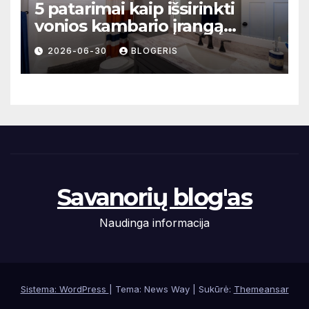
5 patarimai kaip išsirinkti
vonios kambario įrangą
mažoms erdvėms
2026-06-30
BLOGERIS
Savanorių blog'as
Naudinga informacija
Sistema: WordPress
|
Tema: News Way | Sukūrė:
Themeansar