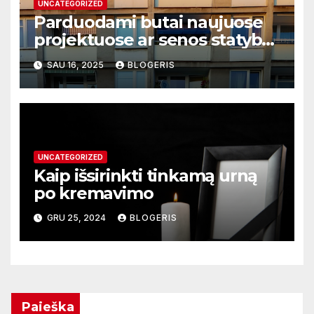
UNCATEGORIZED
Parduodami butai naujuose
projektuose ar senos statybos
pastatuose ką rinktis
SAU 16, 2025
BLOGERIS
UNCATEGORIZED
Kaip išsirinkti tinkamą urną
po kremavimo
GRU 25, 2024
BLOGERIS
Paieška