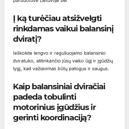
parduotuvė Lietuvoje bei
Į ką turėčiau atsižvelgti
rinkdamas vaikui balansinį
dviratį?
Ieškokite lengvo ir reguliuojamo balansinio
dviratuko, atitinkančio jūsų vaiko ūgį ir įgūdžių
lygį, kad važiavimas būtų patogus ir saugus.
Kaip balansiniai dviračiai
padeda tobulinti
motorinius įgūdžius ir
gerinti koordinaciją?