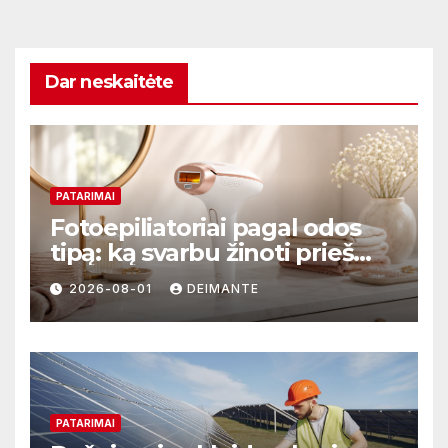
Dar neskaitėte
PATARIMAI
Fotoepiliatoriai pagal odos
tipą: ką svarbu žinoti prieš
perkant?
2026-08-01
DEIMANTE
PATARIMAI