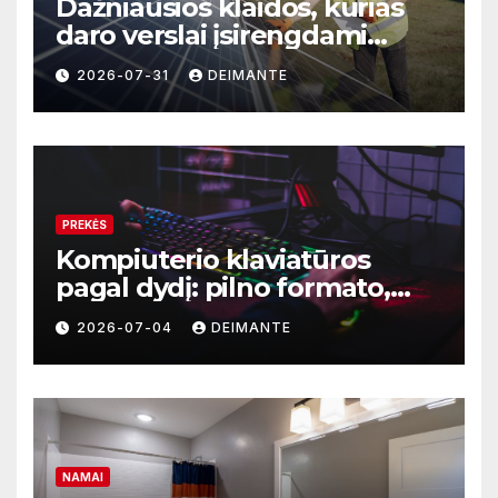
Dažniausios klaidos, kurias
daro verslai įsirengdami
saulės elektrinę
2026-07-31
DEIMANTE
PREKĖS
Kompiuterio klaviatūros
pagal dydį: pilno formato,
TKL ar kompaktiškas
2026-07-04
DEIMANTE
modelis?
NAMAI