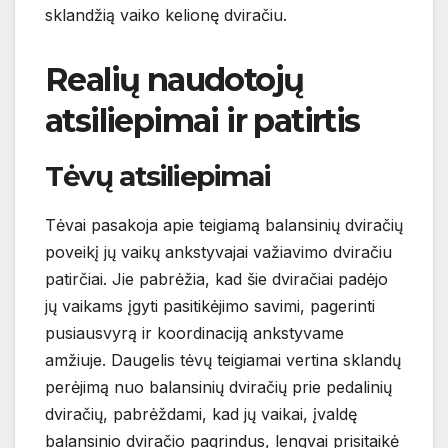
sklandžią vaiko kelionę dviračiu.
Realių naudotojų
atsiliepimai ir patirtis
Tėvų atsiliepimai
Tėvai pasakoja apie teigiamą balansinių dviračių
poveikį jų vaikų ankstyvajai važiavimo dviračiu
patirčiai. Jie pabrėžia, kad šie dviračiai padėjo
jų vaikams įgyti pasitikėjimo savimi, pagerinti
pusiausvyrą ir koordinaciją ankstyvame
amžiuje. Daugelis tėvų teigiamai vertina sklandų
perėjimą nuo balansinių dviračių prie pedalinių
dviračių, pabrėždami, kad jų vaikai, įvaldę
balansinio dviračio pagrindus, lengvai prisitaikė