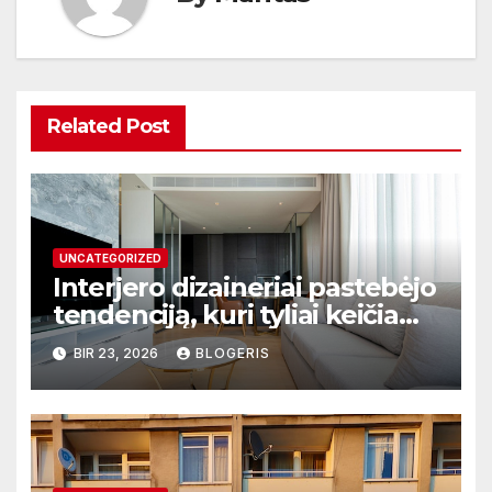
Related Post
UNCATEGORIZED
Interjero dizaineriai pastebėjo
tendenciją, kuri tyliai keičia
lietuvių namus
BIR 23, 2026
BLOGERIS