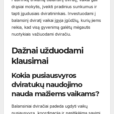
drąsiai mokytis, įveikti pradinius sunkumus ir
tapti įgudusiais dviratininkais. Investuodami į
balansinį dviratį vaikai įgyja įgūdžių, kurių jiems
reikia, kad visą gyvenimą galėtų mėgautis
nuotykiais važiuodami dviračiu.
Dažnai užduodami
klausimai
Kokia pusiausvyros
dviratukų naudojimo
nauda mažiems vaikams?
Balansiniai dviračiai padeda ugdyti vaikų
pusiausvyrą, koordinaciją ir pasitikėjimą savimi,