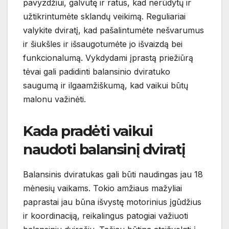
pavyzdžiui, galvutę ir ratus, kad nerūdytų ir
užtikrintumėte sklandų veikimą. Reguliariai
valykite dviratį, kad pašalintumėte nešvarumus
ir šiukšles ir išsaugotumėte jo išvaizdą bei
funkcionalumą. Vykdydami įprastą priežiūrą
tėvai gali padidinti balansinio dviratuko
saugumą ir ilgaamžiškumą, kad vaikui būtų
malonu važinėti.
Kada pradėti vaikui
naudoti balansinį dviratį
Balansinis dviratukas gali būti naudingas jau 18
mėnesių vaikams. Tokio amžiaus mažyliai
paprastai jau būna išvystę motorinius įgūdžius
ir koordinaciją, reikalingus patogiai važiuoti