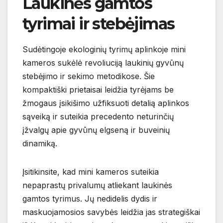
Laukinės gamtos
tyrimai ir stebėjimas
Sudėtingoje ekologinių tyrimų aplinkoje mini
kameros sukėlė revoliuciją laukinių gyvūnų
stebėjimo ir sekimo metodikose. Šie
kompaktiški prietaisai leidžia tyrėjams be
žmogaus įsikišimo užfiksuoti detalią aplinkos
sąveiką ir suteikia precedento neturinčių
įžvalgų apie gyvūnų elgseną ir buveinių
dinamiką.
Įsitikinsite, kad mini kameros suteikia
nepaprastų privalumų atliekant laukinės
gamtos tyrimus. Jų nedidelis dydis ir
maskuojamosios savybės leidžia jas strategiškai