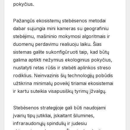
pokyčius.
Pažangūs ekosistemų stebėsenos metodai
dabar sujungia mini kameras su geografiniu
stebėjimu, mašininio mokymosi algoritmais ir
duomenų perdavimu realiuoju laiku. Šias
sistemas galite sukonfigūruoti taip, kad būtų
galima aptikti nežymius ekologinius pokyčius,
nustatyti retas rūšis ir stebėti aplinkos streso
rodiklius. Neinvazinis šių technologijų pobūdis
užtikrina minimalų poveikį tiriamai ekosistemai
ir kartu suteikia visapusiškų tyrimų įžvalgų.
Stebėsenos strategijoje gali būti naudojami
įvairių tipų jutikliai, įskaitant šilumines,
infraraudonųjų spindulių ir judesiu