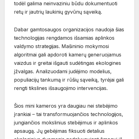
todėl galima neinvaziniu būdu dokumentuoti
retų ir jautrių laukinių gyvūnų sąveiką.
Dabar gamtosaugos organizacijos naudoja šias
technologijas rengdamos išsamias aplinkos
valdymo strategijas. Mašininio mokymosi
algoritmai gali apdoroti kamerų generuojamus
vaizdus ir greitai išgauti sudėtingas ekologines
įžvalgas. Analizuodami judėjimo modelius,
populiacijų tankumą ir rūšių sąveiką, tyrėjai gali
rengti tikslines išsaugojimo intervencijas.
Šios mini kameros yra daugiau nei stebėjimo
įrankiai – tai transformuojančios technologijos,
jungiančios mokslinius stebėjimus ir aplinkos
apsaugą. Jų gebėjimas fiksuoti detalius