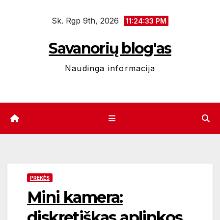
Eiti
Sk. Rgp 9th, 2026
prie
11:24:34 PM
turinio
Savanorių blog'as
Naudinga informacija
PREKĖS
Mini kamera:
diskretiškas aplinkos