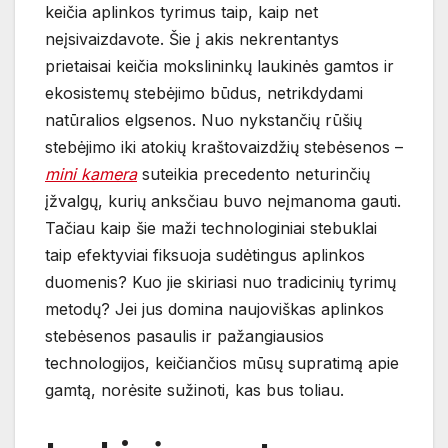
keičia aplinkos tyrimus taip, kaip net
neįsivaizdavote. Šie į akis nekrentantys
prietaisai keičia mokslininkų laukinės gamtos ir
ekosistemų stebėjimo būdus, netrikdydami
natūralios elgsenos. Nuo nykstančių rūšių
stebėjimo iki atokių kraštovaizdžių stebėsenos –
mini kamera
suteikia precedento neturinčių
įžvalgų, kurių anksčiau buvo neįmanoma gauti.
Tačiau kaip šie maži technologiniai stebuklai
taip efektyviai fiksuoja sudėtingus aplinkos
duomenis? Kuo jie skiriasi nuo tradicinių tyrimų
metodų? Jei jus domina naujoviškas aplinkos
stebėsenos pasaulis ir pažangiausios
technologijos, keičiančios mūsų supratimą apie
gamtą, norėsite sužinoti, kas bus toliau.