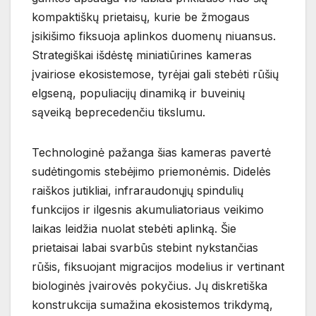
kompaktiškų prietaisų, kurie be žmogaus
įsikišimo fiksuoja aplinkos duomenų niuansus.
Strategiškai išdėstę miniatiūrines kameras
įvairiose ekosistemose, tyrėjai gali stebėti rūšių
elgseną, populiacijų dinamiką ir buveinių
sąveiką beprecedenčiu tikslumu.
Technologinė pažanga šias kameras pavertė
sudėtingomis stebėjimo priemonėmis. Didelės
raiškos jutikliai, infraraudonųjų spindulių
funkcijos ir ilgesnis akumuliatoriaus veikimo
laikas leidžia nuolat stebėti aplinką. Šie
prietaisai labai svarbūs stebint nykstančias
rūšis, fiksuojant migracijos modelius ir vertinant
biologinės įvairovės pokyčius. Jų diskretiška
konstrukcija sumažina ekosistemos trikdymą,