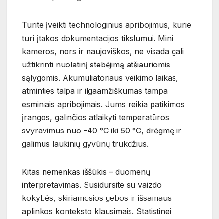
Turite įveikti technologinius apribojimus, kurie
turi įtakos dokumentacijos tikslumui. Mini
kameros, nors ir naujoviškos, ne visada gali
užtikrinti nuolatinį stebėjimą atšiauriomis
sąlygomis. Akumuliatoriaus veikimo laikas,
atminties talpa ir ilgaamžiškumas tampa
esminiais apribojimais. Jums reikia patikimos
įrangos, galinčios atlaikyti temperatūros
svyravimus nuo -40 °C iki 50 °C, drėgmę ir
galimus laukinių gyvūnų trukdžius.
Kitas nemenkas iššūkis – duomenų
interpretavimas. Susidursite su vaizdo
kokybės, skiriamosios gebos ir išsamaus
aplinkos konteksto klausimais. Statistinei