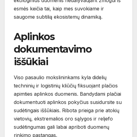
ekologinius duomenis nedalyvaujant žmogui iš
esmės keičia tai, kaip mes suvokiame ir
saugome subtilią ekosistemų dinamiką.
Aplinkos
dokumentavimo
iššūkiai
Viso pasaulio mokslininkams kyla didelių
techninių ir logistinių kliūčių fiksuojant plačios
apimties aplinkos duomenis. Bandydami plačiai
dokumentuoti aplinkos pokyčius susidursite su
sudėtingais iššūkiais. Ribota prieiga prie atokių
vietovių, ekstremalios oro sąlygos ir reljefo
sudėtingumas gali labai apriboti duomenų
rinkimo pastangas.