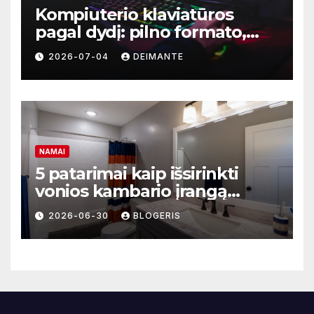
Kompiuterio klaviatūros
pagal dydį: pilno formato,
TKL ar kompaktiškas
2026-07-04
DEIMANTE
modelis?
NAMAI
5 patarimai kaip išsirinkti
vonios kambario įrangą
mažoms erdvėms
2026-06-30
BLOGERIS