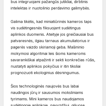
bus integruojami pažangūs jutikliai, dirbtinis
intelektas ir nuotolinio perdavimo galimybės.
Galima tikėtis, kad miniatiūrinės kameros taps
vis sudėtingesnės fiksuojant sudėtingus
aplinkos duomenis. Ateityje jos greičiausiai bus
patvaresnės, ilgiau tarnaus akumuliatorius ir
pagerės vaizdo skiriamoji geba. Mašininio
mokymosi algoritmai leis šioms kameroms
savarankiškai atpažinti ir sekti konkrečias rūšis,
nustatyti aplinkos pokyčius ir itin tiksliai
prognozuoti ekologinius dėsningumus.
Šios technologinės naujovės bus labai
naudingos jūrų ir sausumos moksliniams
tyrimams. Mini kameros bus naudojamos
sudėtingoje aplinkoje, pavyzdžiui, giliuose