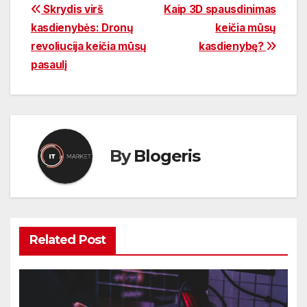
Navigacija
Skrydis virš
Kaip 3D spausdinimas
kasdienybės: Dronų
keičia mūsų
tarp
revoliucija keičia mūsų
kasdienybę?
įrašų
pasaulį
By
Blogeris
Related Post