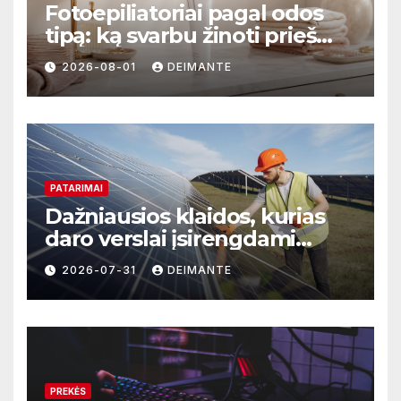
Fotoepiliatoriai pagal odos
tipą: ką svarbu žinoti prieš
perkant?
2026-08-01
DEIMANTE
PATARIMAI
Dažniausios klaidos, kurias
daro verslai įsirengdami
saulės elektrinę
2026-07-31
DEIMANTE
PREKĖS