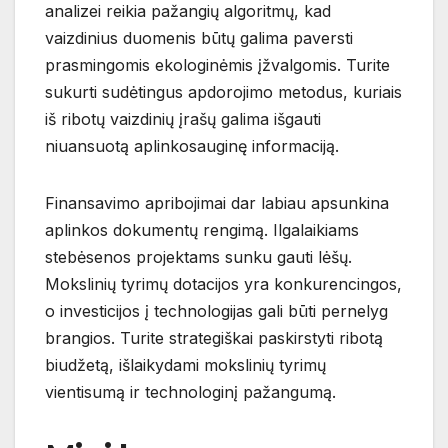
analizei reikia pažangių algoritmų, kad
vaizdinius duomenis būtų galima paversti
prasmingomis ekologinėmis įžvalgomis. Turite
sukurti sudėtingus apdorojimo metodus, kuriais
iš ribotų vaizdinių įrašų galima išgauti
niuansuotą aplinkosauginę informaciją.
Finansavimo apribojimai dar labiau apsunkina
aplinkos dokumentų rengimą. Ilgalaikiams
stebėsenos projektams sunku gauti lėšų.
Mokslinių tyrimų dotacijos yra konkurencingos,
o investicijos į technologijas gali būti pernelyg
brangios. Turite strategiškai paskirstyti ribotą
biudžetą, išlaikydami mokslinių tyrimų
vientisumą ir technologinį pažangumą.