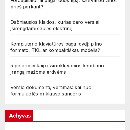
Fotoepiliatoriai pagal odos tipą: ką svarbu žinoti
prieš perkant?
Dažniausios klaidos, kurias daro verslai
įsirengdami saulės elektrinę
Kompiuterio klaviatūros pagal dydį: pilno
formato, TKL ar kompaktiškas modelis?
5 patarimai kaip išsirinkti vonios kambario
įrangą mažoms erdvėms
Verslo dokumentų vertimas: kai nuo
formuluotės priklauso sandoris
Achyvas