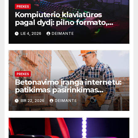
PREKĖS
Kompiuterio klaviatūros
pagal dydį: pilno formato,
TKL ar kompaktiškas
LIE 4, 2026
DEIMANTE
modelis?
PREKĖS
Betonavimo įranga internetu:
patikimas pasirinkimas
Constech
BIR 22, 2026
DEIMANTE