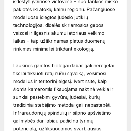
išdėstyti įvairiose vietovėse – nuo tankios miško
paklotės iki atokių kalnų regionų. Pažangiuose
modeliuose įdiegtos judesio jutiklių
technologijos, didelės skiriamosios gebos
vaizdai ir ilgesnis akumuliatoriaus veikimo
laikas – taip užtikrinamas platus duomenų
rinkimas minimaliai trikdant ekologiją.
Laukinės gamtos biologai dabar gali neregėtai
tiksliai fiksuoti retų rūšių sąveiką, veisimosi
modelius ir teritorinį elgesį. Įvertinsite, kaip
šiomis kameromis fiksuojama naktinė veikla ir
sunkiai pastebimi gyvūnų judesiai, kurių
tradiciniai stebėjimo metodai gali nepastebėti.
Infraraudonųjų spindulių ir silpno apšvietimo
galimybės dar labiau padidina tyrimų
potencialą, užfiksuodamos svarbiausius