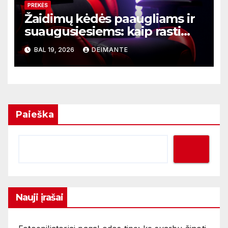
PREKĖS
Žaidimų kėdės paaugliams ir
suaugusiesiems: kaip rasti
tinkamą dydį ir funkcijas
BAL 19, 2026
DEIMANTE
Paieška
Nauji įrašai