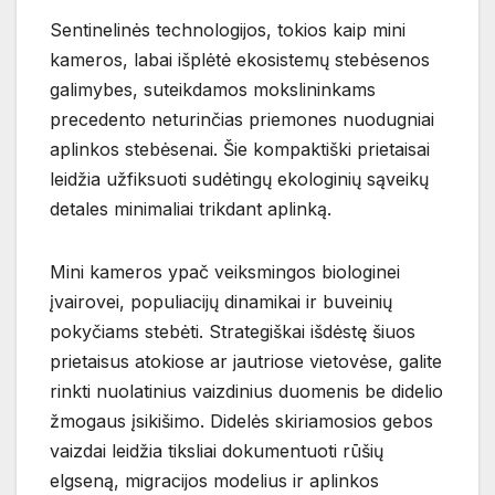
Sentinelinės technologijos, tokios kaip mini
kameros, labai išplėtė ekosistemų stebėsenos
galimybes, suteikdamos mokslininkams
precedento neturinčias priemones nuodugniai
aplinkos stebėsenai. Šie kompaktiški prietaisai
leidžia užfiksuoti sudėtingų ekologinių sąveikų
detales minimaliai trikdant aplinką.
Mini kameros ypač veiksmingos biologinei
įvairovei, populiacijų dinamikai ir buveinių
pokyčiams stebėti. Strategiškai išdėstę šiuos
prietaisus atokiose ar jautriose vietovėse, galite
rinkti nuolatinius vaizdinius duomenis be didelio
žmogaus įsikišimo. Didelės skiriamosios gebos
vaizdai leidžia tiksliai dokumentuoti rūšių
elgseną, migracijos modelius ir aplinkos