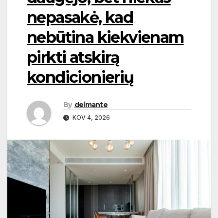
nepasakė, kad
nebūtina kiekvienam
pirkti atskirą
kondicionierių
By
deimante
KOV 4, 2026