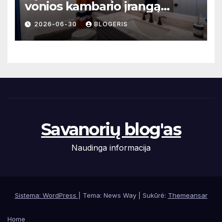
vonios kambario įrangą
mažoms erdvėms
2026-06-30
BLOGERIS
Savanorių blog'as
Naudinga informacija
Sistema: WordPress
|
Tema: News Way | Sukūrė:
Themeansar
Home