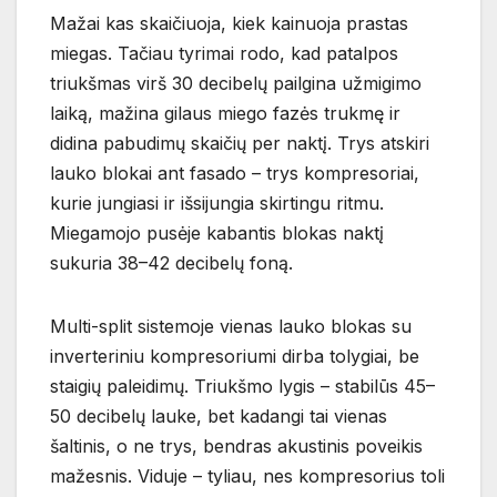
Mažai kas skaičiuoja, kiek kainuoja prastas
miegas. Tačiau tyrimai rodo, kad patalpos
triukšmas virš 30 decibelų pailgina užmigimo
laiką, mažina gilaus miego fazės trukmę ir
didina pabudimų skaičių per naktį. Trys atskiri
lauko blokai ant fasado – trys kompresoriai,
kurie jungiasi ir išsijungia skirtingu ritmu.
Miegamojo pusėje kabantis blokas naktį
sukuria 38–42 decibelų foną.
Multi-split sistemoje vienas lauko blokas su
inverteriniu kompresoriumi dirba tolygiai, be
staigių paleidimų. Triukšmo lygis – stabilūs 45–
50 decibelų lauke, bet kadangi tai vienas
šaltinis, o ne trys, bendras akustinis poveikis
mažesnis. Viduje – tyliau, nes kompresorius toli