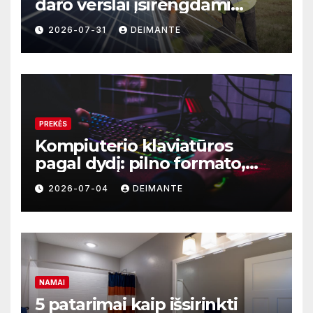
daro verslai įsirengdami
saulės elektrinę
2026-07-31
DEIMANTE
PREKĖS
Kompiuterio klaviatūros
pagal dydį: pilno formato,
TKL ar kompaktiškas
2026-07-04
DEIMANTE
modelis?
NAMAI
5 patarimai kaip išsirinkti