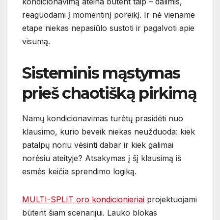
kondicionavimą ateina būtent taip – dalimis,
reaguodami į momentinį poreikį. Ir nė viename
etape niekas nepasiūlo sustoti ir pagalvoti apie
visumą.
Sisteminis mąstymas
prieš chaotišką pirkimą
Namų kondicionavimas turėtų prasidėti nuo
klausimo, kurio beveik niekas neužduoda: kiek
patalpų noriu vėsinti dabar ir kiek galimai
norėsiu ateityje? Atsakymas į šį klausimą iš
esmės keičia sprendimo logiką.
MULTI-SPLIT oro kondicionieriai
projektuojami
būtent šiam scenarijui. Lauko blokas