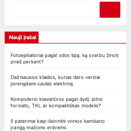
Nauji įrašai
Fotoepiliatoriai pagal odos tipą: ką svarbu žinoti
prieš perkant?
Dažniausios klaidos, kurias daro verslai
įsirengdami saulės elektrinę
Kompiuterio klaviatūros pagal dydį: pilno
formato, TKL ar kompaktiškas modelis?
5 patarimai kaip išsirinkti vonios kambario
įrangą mažoms erdvėms