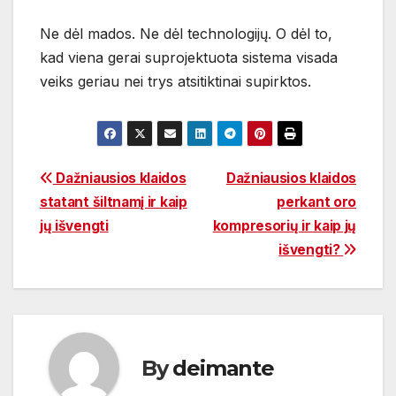
Ne dėl mados. Ne dėl technologijų. O dėl to,
kad viena gerai suprojektuota sistema visada
veiks geriau nei trys atsitiktinai supirktos.
Navigacija
Dažniausios klaidos
Dažniausios klaidos
statant šiltnamį ir kaip
perkant oro
tarp
jų išvengti
kompresorių ir kaip jų
įrašų
išvengti?
By
deimante