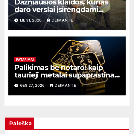
Dažniausios klaidos, kurias
daro verslai įsirengdami
saulės elektrinę
LIE 31, 2026
DEIMANTE
PATARIMAI
Palikimas be notaro: kaip
taurieji metalai supaprastina
turto perdavimą
GEG 27, 2026
DEIMANTE
Paieška