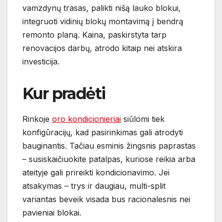
vamzdynų trasas, palikti nišą lauko blokui,
integruoti vidinių blokų montavimą į bendrą
remonto planą. Kaina, paskirstyta tarp
renovacijos darbų, atrodo kitaip nei atskira
investicija.
Kur pradėti
Rinkoje
oro kondicionieriai
siūlomi tiek
konfigūracijų, kad pasirinkimas gali atrodyti
bauginantis. Tačiau esminis žingsnis paprastas
– susiskaičiuokite patalpas, kuriose reikia arba
ateityje gali prireikti kondicionavimo. Jei
atsakymas – trys ir daugiau, multi-split
variantas beveik visada bus racionalesnis nei
pavieniai blokai.