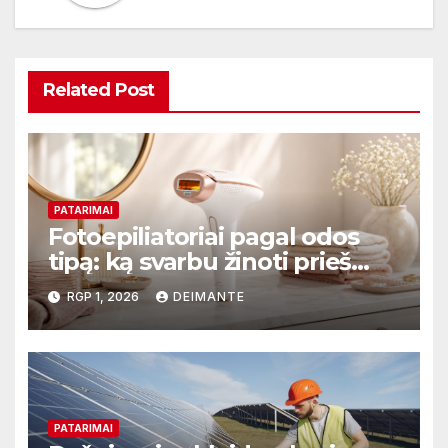
Related Post
PATARIMAI
Fotoepiliatoriai pagal odos
tipą: ką svarbu žinoti prieš
perkant?
RGP 1, 2026
DEIMANTE
PATARIMAI