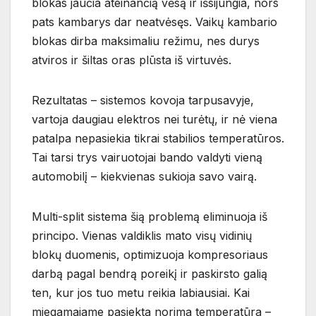
blokas jaučia ateinančią vėsą ir išsijungia, nors
pats kambarys dar neatvėsęs. Vaikų kambario
blokas dirba maksimaliu režimu, nes durys
atviros ir šiltas oras plūsta iš virtuvės.
Rezultatas – sistemos kovoja tarpusavyje,
vartoja daugiau elektros nei turėtų, ir nė viena
patalpa nepasiekia tikrai stabilios temperatūros.
Tai tarsi trys vairuotojai bando valdyti vieną
automobilį – kiekvienas sukioja savo vairą.
Multi-split sistema šią problemą eliminuoja iš
principo. Vienas valdiklis mato visų vidinių
blokų duomenis, optimizuoja kompresoriaus
darbą pagal bendrą poreikį ir paskirsto galią
ten, kur jos tuo metu reikia labiausiai. Kai
miegamajame pasiekta norima temperatūra –