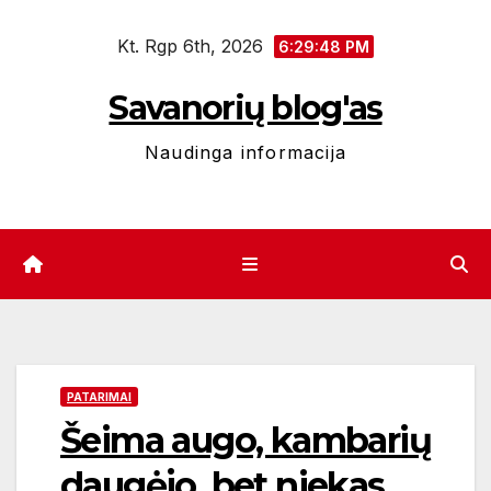
Eiti
Kt. Rgp 6th, 2026
prie
6:29:49 PM
turinio
Savanorių blog'as
Naudinga informacija
PATARIMAI
Šeima augo, kambarių
daugėjo, bet niekas