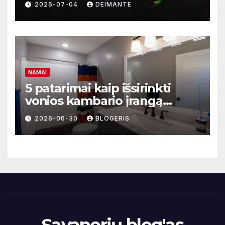
2026-07-04
DEIMANTE
modelis?
NAMAI
5 patarimai kaip išsirinkti
vonios kambario įrangą
mažoms erdvėms
2026-06-30
BLOGERIS
Savanorių blog'as