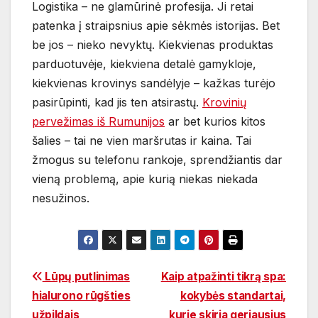
Logistika – ne glamūrinė profesija. Ji retai
patenka į straipsnius apie sėkmės istorijas. Bet
be jos – nieko nevyktų. Kiekvienas produktas
parduotuvėje, kiekviena detalė gamykloje,
kiekvienas krovinys sandėlyje – kažkas turėjo
pasirūpinti, kad jis ten atsirastų.
Krovinių
pervežimas iš Rumunijos
ar bet kurios kitos
šalies – tai ne vien maršrutas ir kaina. Tai
žmogus su telefonu rankoje, sprendžiantis dar
vieną problemą, apie kurią niekas niekada
nesužinos.
Navigacija
Lūpų putlinimas
Kaip atpažinti tikrą spa:
hialurono rūgšties
kokybės standartai,
tarp
užpildais
kurie skiria geriausius