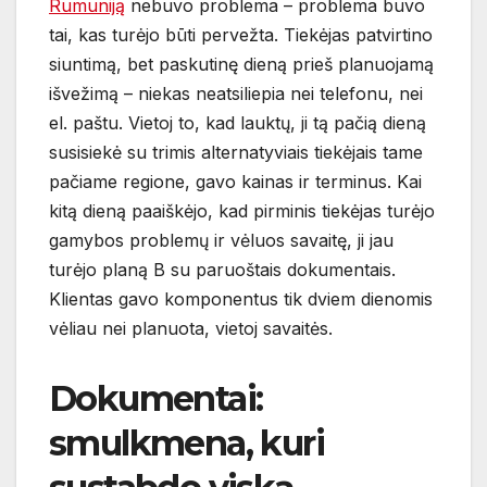
Rumuniją
nebuvo problema – problema buvo
tai, kas turėjo būti pervežta. Tiekėjas patvirtino
siuntimą, bet paskutinę dieną prieš planuojamą
išvežimą – niekas neatsiliepia nei telefonu, nei
el. paštu. Vietoj to, kad lauktų, ji tą pačią dieną
susisiekė su trimis alternatyviais tiekėjais tame
pačiame regione, gavo kainas ir terminus. Kai
kitą dieną paaiškėjo, kad pirminis tiekėjas turėjo
gamybos problemų ir vėluos savaitę, ji jau
turėjo planą B su paruoštais dokumentais.
Klientas gavo komponentus tik dviem dienomis
vėliau nei planuota, vietoj savaitės.
Dokumentai:
smulkmena, kuri