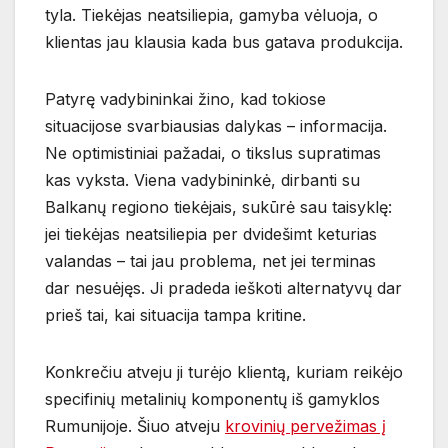
tyla. Tiekėjas neatsiliepia, gamyba vėluoja, o
klientas jau klausia kada bus gatava produkcija.
Patyrę vadybininkai žino, kad tokiose
situacijose svarbiausias dalykas – informacija.
Ne optimistiniai pažadai, o tikslus supratimas
kas vyksta. Viena vadybininkė, dirbanti su
Balkanų regiono tiekėjais, sukūrė sau taisyklę:
jei tiekėjas neatsiliepia per dvidešimt keturias
valandas – tai jau problema, net jei terminas
dar nesuėjęs. Ji pradeda ieškoti alternatyvų dar
prieš tai, kai situacija tampa kritine.
Konkrečiu atveju ji turėjo klientą, kuriam reikėjo
specifinių metalinių komponentų iš gamyklos
Rumunijoje. Šiuo atveju
krovinių pervežimas į