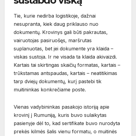
sustabdo viską
Tie, kurie nedirba logistikoje, dažnai
nesupranta, kiek daug priklauso nuo
dokumentų. Krovinys gali būti pakrautas,
vairuotojas pasiruošęs, maršrutas
suplanuotas, bet jei dokumente yra klaida –
viskas sustoja. Ir ne visada ta klaida akivaizdi.
Kartais tai skirtingas skaičių formatas, kartais –
trūkstamas antspaudas, kartais – neatitikimas
tarp dviejų dokumentų, kurį pastebi tik
muitininkas konkrečiame poste.
Vienas vadybininkas pasakojo istoriją apie
krovinį į Rumuniją, kuris buvo sulaikytas
pasienyje dėl to, kad sertifikate buvo nurodyta
prekės kilmės šalis vienu formatu, o muitinės