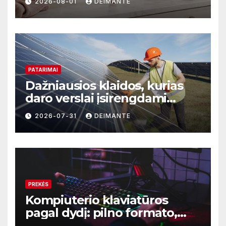
2026-08-01
DEIMANTE
PATARIMAI
Dažniausios klaidos, kurias
daro verslai įsirengdami
saulės elektrinę
2026-07-31
DEIMANTE
PREKĖS
Kompiuterio klaviatūros
pagal dydį: pilno formato,
TKL ar kompaktiškas