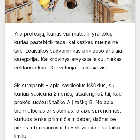
Yra profesijų, kurias visi mato. Ir yra tokių,
kurias pastebi tik tada, kai kažkas nueina ne
taip. Logistikos vadybininkas priklauso antrajai
kategorijai. Kai krovinys atvyksta laiku, niekas
neklausia kaip. Kai vėluoja – klausia visi.
Šis straipsnis – apie kasdienius iššūkius, su
kuriais susiduria žmonės, atsakingi už tai, kad
prekės judėtų iš taško A į tašką B. Ne apie
technologijas ar sistemas, o apie sprendimus,
kuriuos tenka priimti čia ir dabar, dažnai be
pilnos informacijos ir beveik visada – su laiko
limitu.