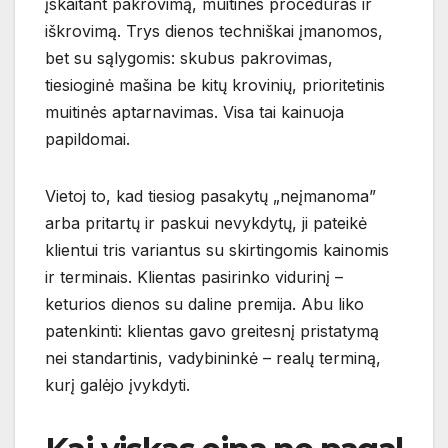
įskaitant pakrovimą, muitinės procedūras ir
iškrovimą. Trys dienos techniškai įmanomos,
bet su sąlygomis: skubus pakrovimas,
tiesioginė mašina be kitų krovinių, prioritetinis
muitinės aptarnavimas. Visa tai kainuoja
papildomai.
Vietoj to, kad tiesiog pasakytų „neįmanoma”
arba pritartų ir paskui nevykdytų, ji pateikė
klientui tris variantus su skirtingomis kainomis
ir terminais. Klientas pasirinko vidurinį –
keturios dienos su daline premija. Abu liko
patenkinti: klientas gavo greitesnį pristatymą
nei standartinis, vadybininkė – realų terminą,
kurį galėjo įvykdyti.