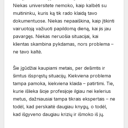
Niekas universitete nemoko, kaip kalbėti su
muitininku, kuris ką tik rado klaidą tavo
dokumentuose. Niekas nepaaiškina, kaip įtikinti
vairuotoją važiuoti papildomą dieną, kai jis jau
pavargęs. Niekas neruošia situacijai, kai
klientas skambina pykdamas, nors problema –
ne tavo kaltė.
Šie įgūdžiai kaupiami metais, per dešimtis ir
šimtus išspręstų situacijų. Kiekviena problema
tampa pamoka, kiekviena klaida – patirtimi. Tie,
kurie išlieka šioje profesijoje ilgiau nei kelerius
metus, dažniausiai tampa tikrais ekspertais – ne
todėl, kad perskaitė daugiau knygų, o todėl,
kad išgyveno daugiau krizių ir išmoko iš jų.