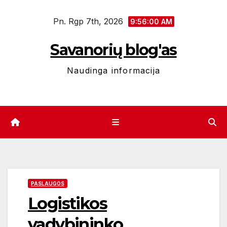
Eiti
Pn. Rgp 7th, 2026
prie
9:56:01 AM
turinio
Savanorių blog'as
Naudinga informacija
PASLAUGOS
Logistikos
vadybininko