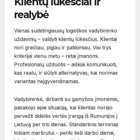
Klientų lūkesčiai ir
realybė
Vienas sudėtingiausių logistikos vadybininko
uždavinių – valdyti klientų lūkesčius. Klientai
nori greičiau, pigiau ir patikimiau. Visi trys
kriterijai vienu metu – retai įmanomi.
Profesionalų užduotis – aiškiai komunikuoti,
kas realu, ir siūlyti alternatyvas, kai norimas
variantas neįgyvendinamas.
Vadybininkė, dirbanti su gamybos įmonėmis,
pasakojo apie situaciją, kai klientas norėjo
pervežti didelės vertės įrangą iš Rumunijos į
Lietuvą per tris dienas. Standartinis terminas
tokiam maršrutui – penki šeši darbo dienai,