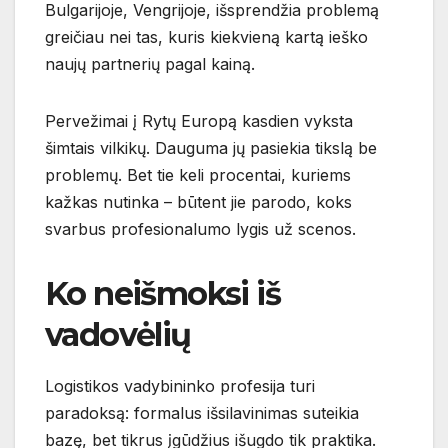
Bulgarijoje, Vengrijoje, išsprendžia problemą
greičiau nei tas, kuris kiekvieną kartą ieško
naujų partnerių pagal kainą.
Pervežimai į Rytų Europą kasdien vyksta
šimtais vilkikų. Dauguma jų pasiekia tikslą be
problemų. Bet tie keli procentai, kuriems
kažkas nutinka – būtent jie parodo, koks
svarbus profesionalumo lygis už scenos.
Ko neišmoksi iš
vadovėlių
Logistikos vadybininko profesija turi
paradoksą: formalus išsilavinimas suteikia
bazę, bet tikrus įgūdžius išugdo tik praktika.