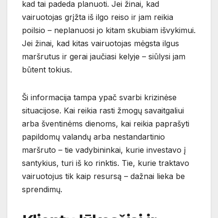
kad tai padeda planuoti. Jei žinai, kad
vairuotojas grįžta iš ilgo reiso ir jam reikia
poilsio – neplanuosi jo kitam skubiam išvykimui.
Jei žinai, kad kitas vairuotojas mėgsta ilgus
maršrutus ir gerai jaučiasi kelyje – siūlysi jam
būtent tokius.
Ši informacija tampa ypač svarbi krizinėse
situacijose. Kai reikia rasti žmogų savaitgaliui
arba šventinėms dienoms, kai reikia paprašyti
papildomų valandų arba nestandartinio
maršruto – tie vadybininkai, kurie investavo į
santykius, turi iš ko rinktis. Tie, kurie traktavo
vairuotojus tik kaip resursą – dažnai lieka be
sprendimų.