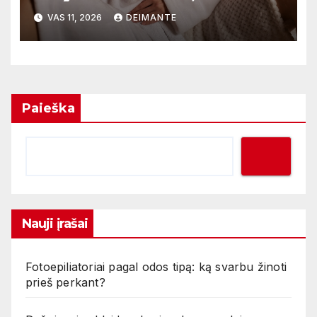
skiria geriausius
VAS 11, 2026
DEIMANTE
Paieška
Nauji įrašai
Fotoepiliatoriai pagal odos tipą: ką svarbu žinoti
prieš perkant?