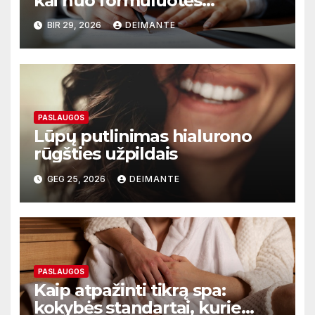
kai nuo formuluotės
priklauso sandoris
BIR 29, 2026
DEIMANTE
PASLAUGOS
Lūpų putlinimas hialurono
rūgšties užpildais
GEG 25, 2026
DEIMANTE
PASLAUGOS
Kaip atpažinti tikrą spa:
kokybės standartai, kurie