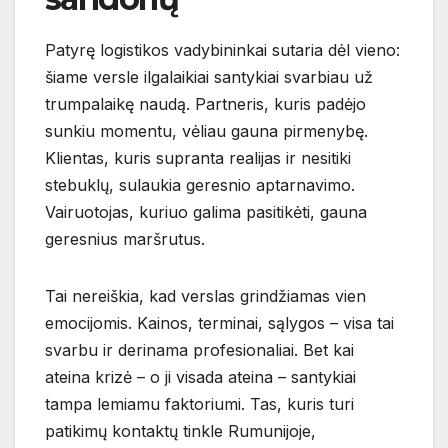
Patyrę logistikos vadybininkai sutaria dėl vieno:
šiame versle ilgalaikiai santykiai svarbiau už
trumpalaikę naudą. Partneris, kuris padėjo
sunkiu momentu, vėliau gauna pirmenybę.
Klientas, kuris supranta realijas ir nesitiki
stebuklų, sulaukia geresnio aptarnavimo.
Vairuotojas, kuriuo galima pasitikėti, gauna
geresnius maršrutus.
Tai nereiškia, kad verslas grindžiamas vien
emocijomis. Kainos, terminai, sąlygos – visa tai
svarbu ir derinama profesionaliai. Bet kai
ateina krizė – o ji visada ateina – santykiai
tampa lemiamu faktoriumi. Tas, kuris turi
patikimų kontaktų tinkle Rumunijoje,