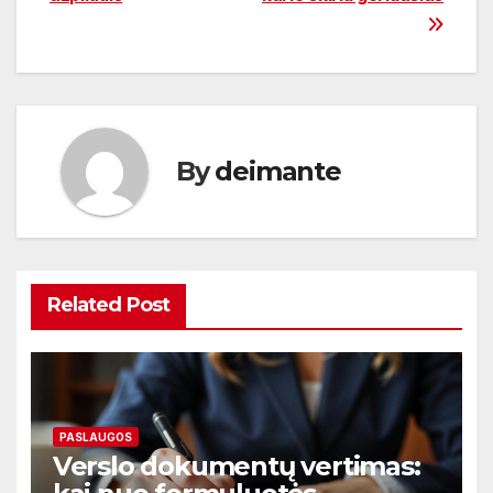
įrašų
By
deimante
Related Post
PASLAUGOS
Verslo dokumentų vertimas: