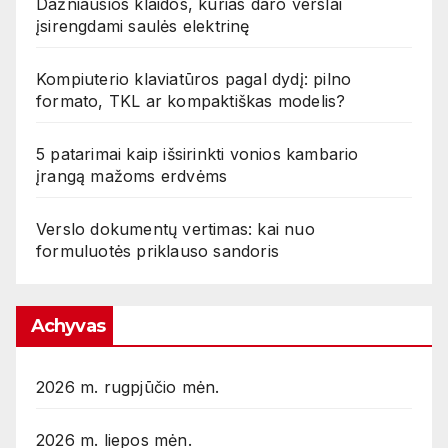
Dažniausios klaidos, kurias daro verslai
įsirengdami saulės elektrinę
Kompiuterio klaviatūros pagal dydį: pilno
formato, TKL ar kompaktiškas modelis?
5 patarimai kaip išsirinkti vonios kambario
įrangą mažoms erdvėms
Verslo dokumentų vertimas: kai nuo
formuluotės priklauso sandoris
Achyvas
2026 m. rugpjūčio mėn.
2026 m. liepos mėn.