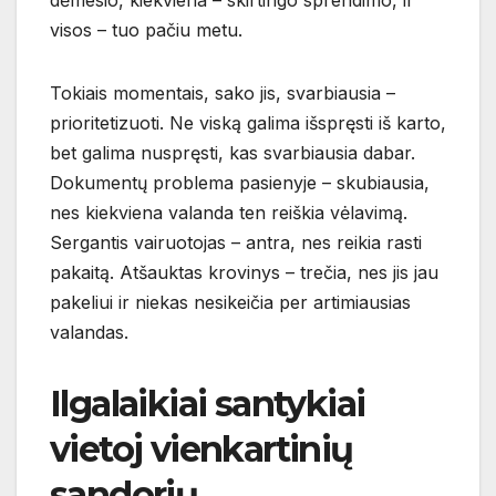
dėmesio, kiekviena – skirtingo sprendimo, ir
visos – tuo pačiu metu.
Tokiais momentais, sako jis, svarbiausia –
prioritetizuoti. Ne viską galima išspręsti iš karto,
bet galima nuspręsti, kas svarbiausia dabar.
Dokumentų problema pasienyje – skubiausia,
nes kiekviena valanda ten reiškia vėlavimą.
Sergantis vairuotojas – antra, nes reikia rasti
pakaitą. Atšauktas krovinys – trečia, nes jis jau
pakeliui ir niekas nesikeičia per artimiausias
valandas.
Ilgalaikiai santykiai
vietoj vienkartinių
sandorių