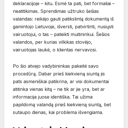
deklaracijoje – kitu. Esmė ta pati, bet formaliai –
neatitikimas. Sprendimas užtruko šešias
valandas: reikėjo gauti patikslintą dokumentą iš
gamintojo Lietuvoje, išversti, patvirtinti, nusiųsti
vairuotojui, o tas – pateikti muitininkui. Šešios
valandos, per kurias vilkikas stovėjo,
vairuotojas laukė, o klientas nervavosi.
Po šio atvejo vadybininkas pakeitė savo
procedūrą. Dabar prieš kiekvieną siuntą jis
pats asmeniškai patikrina, ar visi dokumentai
atitinka vienas kitą – ne tik ar jie yra, bet ar
informacija juose identiška. Tai užima
papildomą valandą prieš kiekvieną siuntą, bet
sutaupo dienas, kai problema išvengiama.