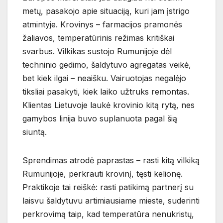
metų, pasakojo apie situaciją, kuri jam įstrigo
atmintyje. Krovinys – farmacijos pramonės
žaliavos, temperatūrinis režimas kritiškai
svarbus. Vilkikas sustojo Rumunijoje dėl
techninio gedimo, šaldytuvo agregatas veikė,
bet kiek ilgai – neaišku. Vairuotojas negalėjo
tiksliai pasakyti, kiek laiko užtruks remontas.
Klientas Lietuvoje laukė krovinio kitą rytą, nes
gamybos linija buvo suplanuota pagal šią
siuntą.
Sprendimas atrodė paprastas – rasti kitą vilkiką
Rumunijoje, perkrauti krovinį, tęsti kelionę.
Praktikoje tai reiškė: rasti patikimą partnerį su
laisvu šaldytuvu artimiausiame mieste, suderinti
perkrovimą taip, kad temperatūra nenukristų,