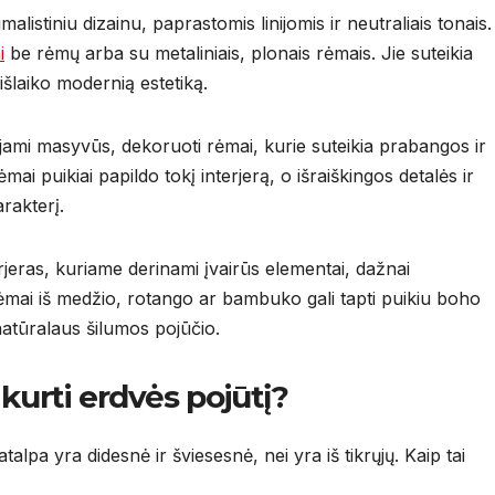
listiniu dizainu, paprastomis linijomis ir neutraliais tonais.
i
be rėmų arba su metaliniais, plonais rėmais. Jie suteikia
išlaiko modernią estetiką.
jami masyvūs, dekoruoti rėmai, kurie suteikia prabangos ir
mai puikiai papildo tokį interjerą, o išraiškingos detalės ir
rakterį.
erjeras, kuriame derinami įvairūs elementai, dažnai
mai iš medžio, rotango ar bambuko gali tapti puikiu boho
natūralaus šilumos pojūčio.
kurti erdvės pojūtį?
patalpa yra didesnė ir šviesesnė, nei yra iš tikrųjų. Kaip tai