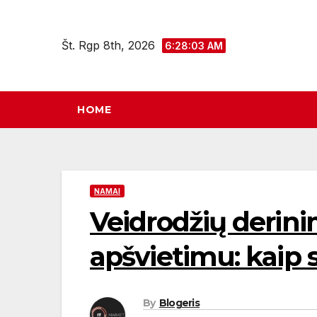
Eiti
prie
Št. Rgp 8th, 2026
6:28:04 AM
turinio
HOME
NAMAI
Veidrodžių derinim
apšvietimu: kaip s
By
Blogeris