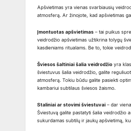
Apšvietimas yra vienas svarbiausių veidrod
atmosferą. Ar žinojote, kad apšvietimas gal
Įmontuotas apšvietimas
– tai puikus spr
veidrodžio apšvietimas užtikrina tolygų švies
kasdieniams ritualams. Be to, tokie veidro
Šviesos šaltiniai šalia veidrodžio
yra klas
šviestuvus šalia veidrodžio, galite reguliuot
atmosferą. Tokiu būdu galite pasiekti opt
kambariui subtilaus šviesos žaismo.
Staliniai ar stovimi šviestuvai
– dar viena
Šviestuvą galite pastatyti šalia veidrodžio a
sukurdamas subtilų ir jaukų apšvietimą, ku