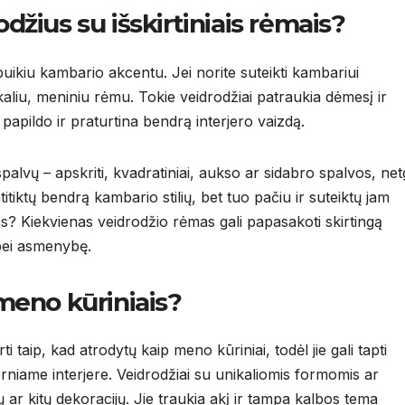
odžius su išskirtiniais rėmais?
i puikiu kambario akcentu. Jei norite suteikti kambariui
kaliu, meniniu rėmu. Tokie veidrodžiai patraukia dėmesį ir
papildo ir praturtina bendrą interjero vaizdą.
spalvų – apskriti, kvadratiniai, aukso ar sidabro spalvos, net
itiktų bendrą kambario stilių, bet tuo pačiu ir suteiktų jam
s? Kiekvienas veidrodžio rėmas gali papasakoti skirtingą
 bei asmenybę.
 meno kūriniais?
i taip, kad atrodytų kaip meno kūriniai, todėl jie gali tapti
niame interjere. Veidrodžiai su unikaliomis formomis ar
ų ar kitų dekoracijų. Jie traukia akį ir tampa kalbos tema