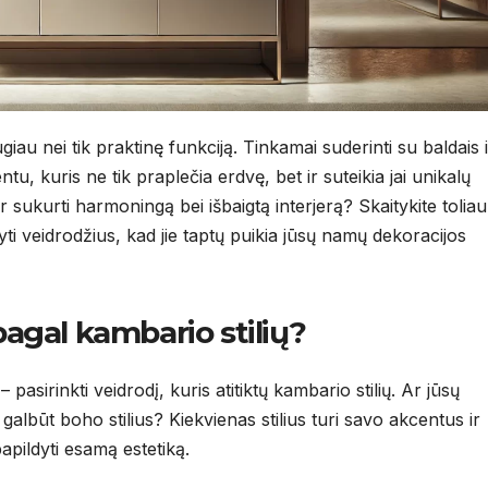
giau nei tik praktinę funkciją. Tinkamai suderinti su baldais i
ntu, kuris ne tik praplečia erdvę, bet ir suteikia jai unikalų
r sukurti harmoningą bei išbaigtą interjerą? Skaitykite toliau 
styti veidrodžius, kad jie taptų puikia jūsų namų dekoracijos
pagal kambario stilių?
 pasirinkti veidrodį, kuris atitiktų kambario stilių. Ar jūsų
lbūt boho stilius? Kiekvienas stilius turi savo akcentus ir
papildyti esamą estetiką.