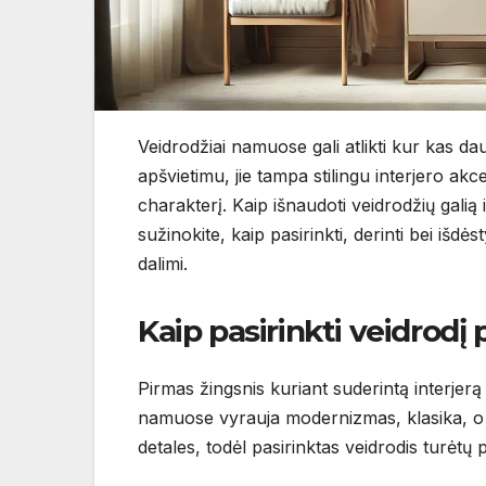
Veidrodžiai namuose gali atlikti kur kas dau
apšvietimu, jie tampa stilingu interjero akce
charakterį. Kaip išnaudoti veidrodžių galią i
sužinokite, kaip pasirinkti, derinti bei išdė
dalimi.
Kaip pasirinkti veidrodį 
Pirmas žingsnis kuriant suderintą interjerą –
namuose vyrauja modernizmas, klasika, o ga
detales, todėl pasirinktas veidrodis turėtų 