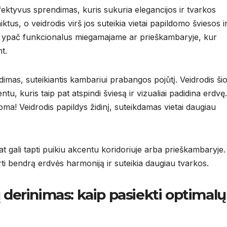
efektyvus sprendimas, kuris sukuria elegancijos ir tvarkos
iktus, o veidrodis virš jos suteikia vietai papildomo šviesos i
ra ypač funkcionalus miegamajame ar prieškambaryje, kur
nt.
ndimas, suteikiantis kambariui prabangos pojūtį. Veidrodis šio
tu, kuris taip pat atspindi šviesą ir vizualiai padidina erdvę.
inoma! Veidrodis papildys židinį, suteikdamas vietai daugiau
at gali tapti puikiu akcentu koridoriuje arba prieškambaryje.
rti bendrą erdvės harmoniją ir suteikia daugiau tvarkos.
 derinimas: kaip pasiekti optimalų