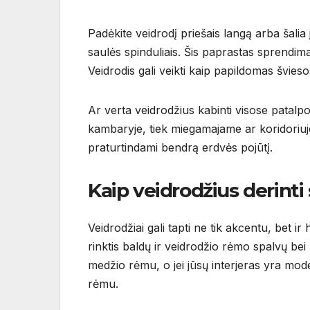
Padėkite veidrodį priešais langą arba šalia 
saulės spinduliais. Šis paprastas sprendi
Veidrodis gali veikti kaip papildomas švies
Ar verta veidrodžius kabinti visose patalp
kambaryje, tiek miegamajame ar koridoriuje. 
praturtindami bendrą erdvės pojūtį.
Kaip veidrodžius derinti
Veidrodžiai gali tapti ne tik akcentu, bet ir
rinktis baldų ir veidrodžio rėmo spalvų bei 
medžio rėmu, o jei jūsų interjeras yra mode
rėmu.