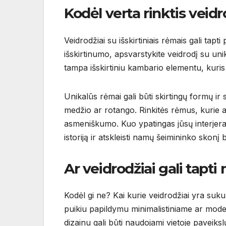
Kodėl verta rinktis veidr
Veidrodžiai su išskirtiniais rėmais gali tapt
išskirtinumo, apsvarstykite veidrodį su uni
tampa išskirtiniu kambario elementu, kuris 
Unikalūs rėmai gali būti skirtingų formų ir 
medžio ar rotango. Rinkitės rėmus, kurie at
asmeniškumo. Kuo ypatingas jūsų interjera
istoriją ir atskleisti namų šeimininko skonį
Ar veidrodžiai gali tapti
Kodėl gi ne? Kai kurie veidrodžiai yra sukurt
puikiu papildymu minimalistiniame ar moder
dizainu gali būti naudojami vietoje paveiksl