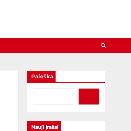
Paieška
Nauji įrašai