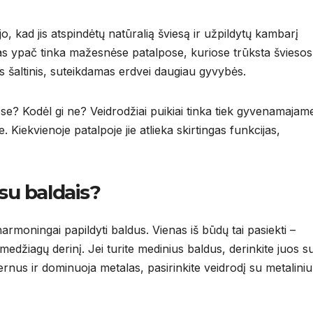
jo, kad jis atspindėtų natūralią šviesą ir užpildytų kambarį
mas ypač tinka mažesnėse patalpose, kuriose trūksta šviesos
os šaltinis, suteikdamas erdvei daugiau gyvybės.
ose? Kodėl gi ne? Veidrodžiai puikiai tinka tiek gyvenamajam
Kiekvienoje patalpoje jie atlieka skirtingas funkcijas,
 su baldais?
 harmoningai papildyti baldus. Vienas iš būdų tai pasiekti –
medžiagų derinį. Jei turite medinius baldus, derinkite juos s
rnus ir dominuoja metalas, pasirinkite veidrodį su metaliniu