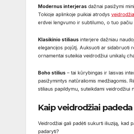
Modernus interjeras
dažnai pasižymi minima
Tokioje aplinkoje puikiai atrodys
veidrodžia
erdvei lengvumo ir subtilumo, o tuo pačiu 
Klasikinio stiliaus
interjere dažniau naudo
elegancijos pojūtį. Auksuoti ar sidabruoti rė
ornamentai suteikia veidrodžiui unikalų cha
Boho stilius
– tai kūrybingas ir laisvas int
pasižymintys natūraliomis medžiagomis. Rė
stiliaus papildymu, suteikdami veidrodžiui 
Kaip veidrodžiai padeda 
Veidrodžiai gali padėti sukurti iliuziją, kad 
padaryti?