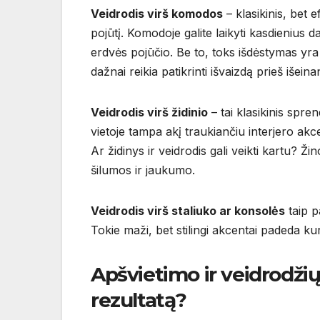
Veidrodis virš komodos
– klasikinis, bet 
pojūtį. Komodoje galite laikyti kasdienius da
erdvės pojūčio. Be to, toks išdėstymas y
dažnai reikia patikrinti išvaizdą prieš išeina
Veidrodis virš židinio
– tai klasikinis spre
vietoje tampa akį traukiančiu interjero akcen
Ar židinys ir veidrodis gali veikti kartu? Ž
šilumos ir jaukumo.
Veidrodis virš staliuko ar konsolės
taip p
Tokie maži, bet stilingi akcentai padeda ku
Apšvietimo ir veidrodžių
rezultatą?