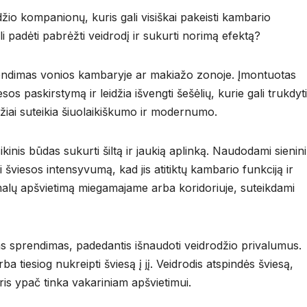
žio kompanionų, kuris gali visiškai pakeisti kambario
i padėti pabrėžti veidrodį ir sukurti norimą efektą?
endimas vonios kambaryje ar makiažo zonoje. Įmontuotas
os paskirstymą ir leidžia išvengti šešėlių, kurie gali trukdyti
džiai suteikia šiuolaikiškumo ir modernumo.
ikinis būdas sukurti šiltą ir jaukią aplinką. Naudodami sienin
i šviesos intensyvumą, kad jis atitiktų kambario funkciją ir
imalų apšvietimą miegamajame arba koridoriuje, suteikdami
s sprendimas, padedantis išnaudoti veidrodžio privalumus.
rba tiesiog nukreipti šviesą į jį. Veidrodis atspindės šviesą,
ris ypač tinka vakariniam apšvietimui.