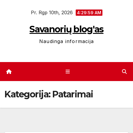
Eiti
Pr. Rgp 10th, 2026
prie
4:30:01 AM
turinio
Savanorių blog'as
Naudinga informacija
Kategorija:
Patarimai