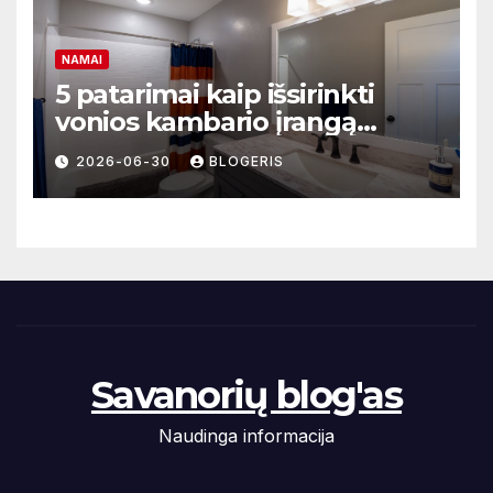
NAMAI
5 patarimai kaip išsirinkti
vonios kambario įrangą
mažoms erdvėms
2026-06-30
BLOGERIS
Savanorių blog'as
Naudinga informacija