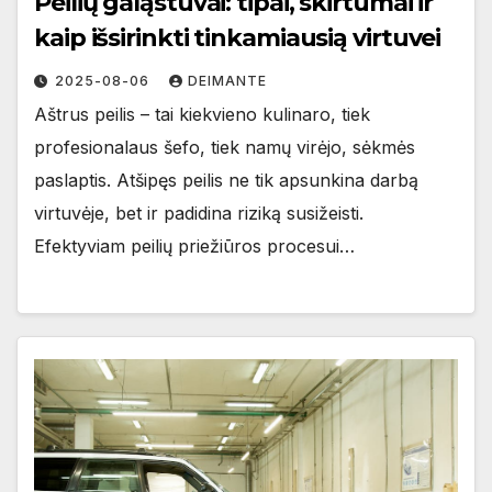
Peilių galąstuvai: tipai, skirtumai ir
kaip išsirinkti tinkamiausią virtuvei
2025-08-06
DEIMANTE
Aštrus peilis – tai kiekvieno kulinaro, tiek
profesionalaus šefo, tiek namų virėjo, sėkmės
paslaptis. Atšipęs peilis ne tik apsunkina darbą
virtuvėje, bet ir padidina riziką susižeisti.
Efektyviam peilių priežiūros procesui…