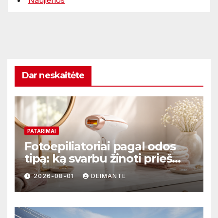
Dar neskaitėte
PATARIMAI
Fotoepiliatoriai pagal odos
tipą: ką svarbu žinoti prieš
perkant?
2026-08-01
DEIMANTE