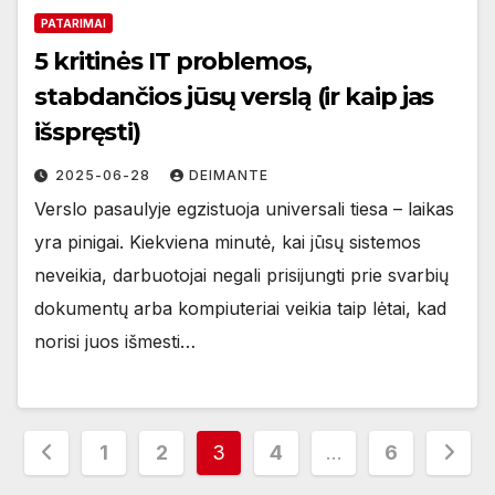
PATARIMAI
5 kritinės IT problemos,
stabdančios jūsų verslą (ir kaip jas
išspręsti)
2025-06-28
DEIMANTE
Verslo pasaulyje egzistuoja universali tiesa – laikas
yra pinigai. Kiekviena minutė, kai jūsų sistemos
neveikia, darbuotojai negali prisijungti prie svarbių
dokumentų arba kompiuteriai veikia taip lėtai, kad
norisi juos išmesti…
Įrašų
1
2
3
4
…
6