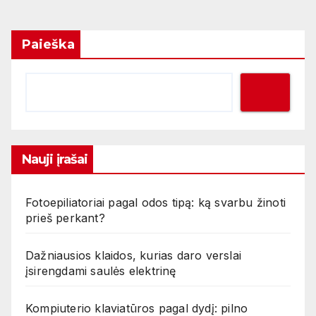
puslapiavimas
Paieška
Nauji įrašai
Fotoepiliatoriai pagal odos tipą: ką svarbu žinoti
prieš perkant?
Dažniausios klaidos, kurias daro verslai
įsirengdami saulės elektrinę
Kompiuterio klaviatūros pagal dydį: pilno