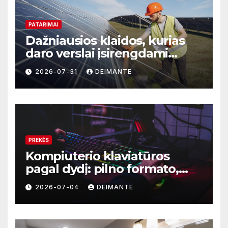
PATARIMAI
Dažniausios klaidos, kurias
daro verslai įsirengdami
saulės elektrinę
2026-07-31
DEIMANTE
PREKĖS
Kompiuterio klaviatūros
pagal dydį: pilno formato,
TKL ar kompaktiškas
2026-07-04
DEIMANTE
modelis?