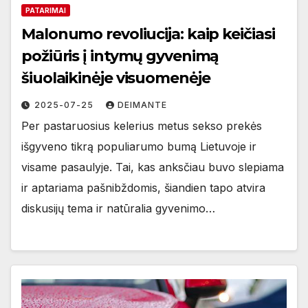
PATARIMAI
Malonumo revoliucija: kaip keičiasi
požiūris į intymų gyvenimą
šiuolaikinėje visuomenėje
2025-07-25
DEIMANTE
Per pastaruosius kelerius metus sekso prekės
išgyveno tikrą populiarumo bumą Lietuvoje ir
visame pasaulyje. Tai, kas anksčiau buvo slepiama
ir aptariama pašnibždomis, šiandien tapo atvira
diskusijų tema ir natūralia gyvenimo…