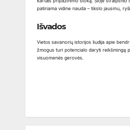
kartais pripažinimo stoką. Šioje straipsnio 
patiriama vidine nauda – tikslo jausmu, ry
Išvados
Vietos savanorių istorijos liudija apie b
žmogus turi potencialo daryti reikšmingą p
visuomenės gerovės.
Navigacija
tarp
įrašų