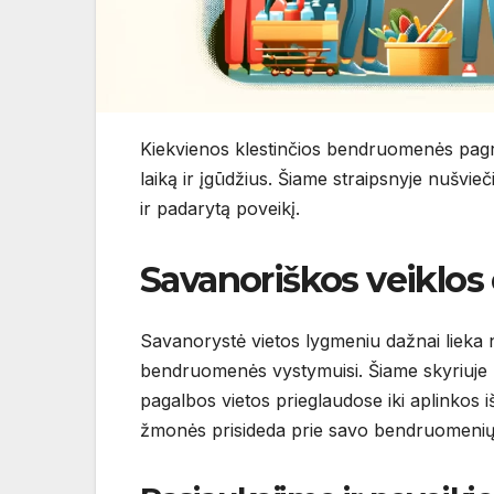
Kiekvienos klestinčios bendruomenės pagrin
laiką ir įgūdžius. Šiame straipsnyje nušvie
ir padarytą poveikį.
Savanoriškos veiklo
Savanorystė vietos lygmeniu dažnai lieka n
bendruomenės vystymuisi. Šiame skyriuje 
pagalbos vietos prieglaudose iki aplinkos i
žmonės prisideda prie savo bendruomenių