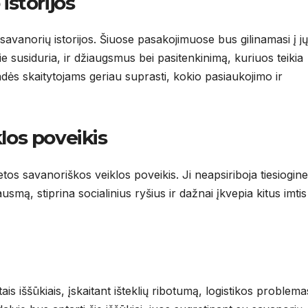
istorijos
savanorių istorijos. Šiuose pasakojimuose bus gilinamasi į jų
jie susiduria, ir džiaugsmus bei pasitenkinimą, kuriuos teikia
dės skaitytojams geriau suprasti, kokio pasiaukojimo ir
los poveikis
tos savanoriškos veiklos poveikis. Ji neapsiriboja tiesiogine
smą, stiprina socialinius ryšius ir dažnai įkvepia kitus imtis
is iššūkiais, įskaitant išteklių ribotumą, logistikos problemas