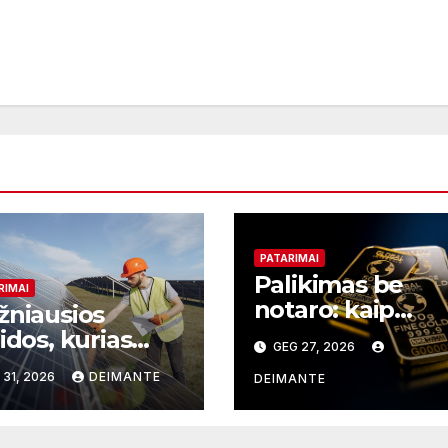
PATARIMAI
Palikimas be
RIMAI
notaro: kaip
žniausios
taurieji metalai
idos, kurias
GEG 27, 2026
supaprastina tur
o verslai
 31, 2026
DEIMANTE
perdavimą
DEIMANTE
irengdami saulės
ktrinę