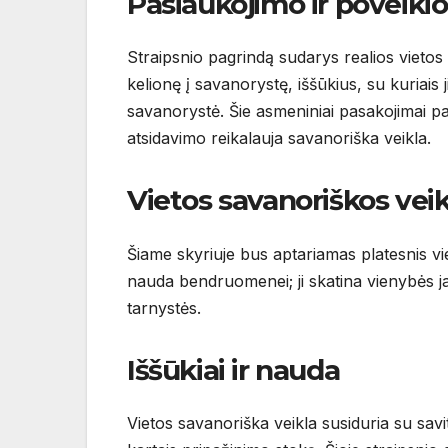
Pasiaukojimo ir poveikio 
Straipsnio pagrindą sudarys realios vietos 
kelionę į savanorystę, iššūkius, su kuriais 
savanorystė. Šie asmeniniai pasakojimai pa
atsidavimo reikalauja savanoriška veikla.
Vietos savanoriškos veik
Šiame skyriuje bus aptariamas platesnis vie
nauda bendruomenei; ji skatina vienybės jau
tarnystės.
Iššūkiai ir nauda
Vietos savanoriška veikla susiduria su savita