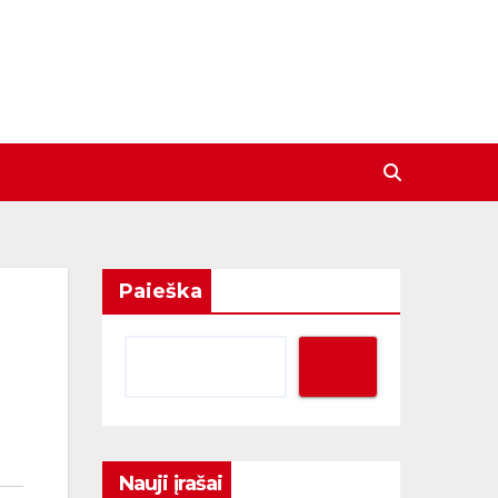
Paieška
Nauji įrašai