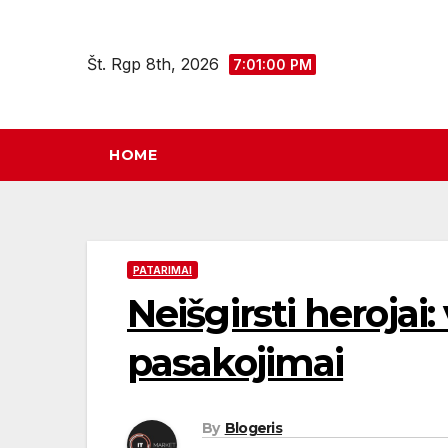
Eiti
prie
Št. Rgp 8th, 2026
7:01:01 PM
turinio
HOME
PATARIMAI
Neišgirsti herojai:
pasakojimai
By
Blogeris