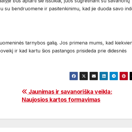
dalyje bus aptarti šie iššūkiai, juos sugretinant su savanorių
šiu su bendruomene ir pasitenkinimu, kad jie duoda savo indė
endruomeninės tarnybos galią. Jos primena mums, kad kiekvie
oveikį ir kad kartu šios pastangos prisideda prie didesnės
Jaunimas ir savanoriška veikla:
Naujosios kartos formavimas