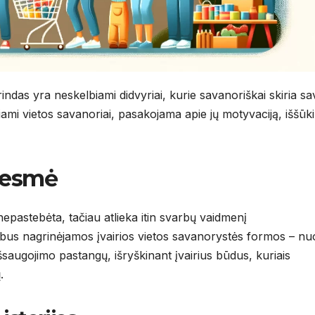
das yra neskelbiami didvyriai, kurie savanoriškai skiria sa
čiami vietos savanoriai, pasakojama apie jų motyvaciją, iššūk
s esmė
epastebėta, tačiau atlieka itin svarbų vaidmenį
bus nagrinėjamos įvairios vietos savanorystės formos – nu
šsaugojimo pastangų, išryškinant įvairius būdus, kuriais
.